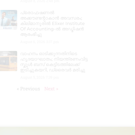
August 8, 2026
2:48 pm
പ്രൊഫഷണൽ
അക്കൗണ്ടന്റാകാൻ അവസരം;
കിലിമാനൂരിൽ Elixer Institute
Of Accounting-ൽ അഡ്മിഷൻ
ആരംഭിച്ചു
August 6, 2026
3:37 pm
വാഹനം ഓടിക്കുന്നതിനിടെ
ഹൃദയാഘാതം; നിയന്ത്രണംവിട്ട
സ്കൂൾ ബസ് കെട്ടിടത്തിലേക്ക്
ഇടിച്ചുകയറി, ഡ്രൈവർ മരിച്ചു
August 5, 2026
7:39 pm
« Previous
Next »