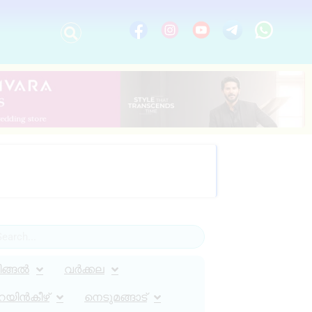
ിങ്ങൽ
വർക്കല
റയിൻകീഴ്
നെടുമങ്ങാട്