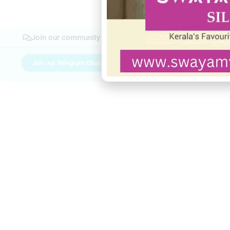
Join our community
Join our Telegram Channel
Join Facebook gro