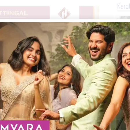
Kera
ൽ.എയുമായ വി ശശിയെ ദേഹാസ്വാസ്ഥ്യത്തെ
്രവേശിപ്പിച്ചതിനാൽ നവംബർ 30 വരെയുള്ള
ായി ഡെപ്യൂട്ടി സ്പീക്കറുടെ ഓഫീസിൽ
Next
Telegram
WhatsApp
Print