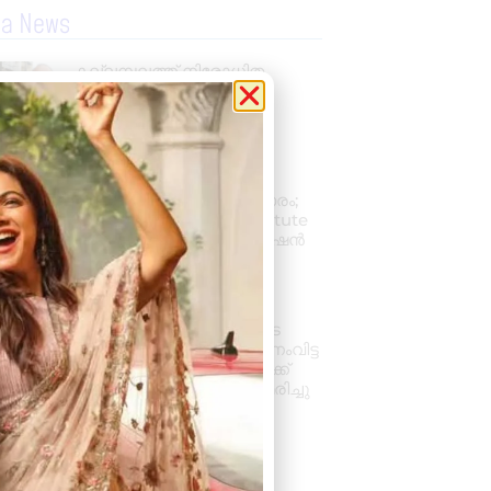
la News
കല്ലമ്പലത്ത് നിരോധിത
പുകയില ഉത്പന്നങ്ങൾ
പിടികൂടി.
August 8, 2026
2:48 pm
പ്രൊഫഷണൽ
അക്കൗണ്ടന്റാകാൻ അവസരം;
കിലിമാനൂരിൽ Elixer Institute
Of Accounting-ൽ അഡ്മിഷൻ
ആരംഭിച്ചു
August 6, 2026
3:37 pm
വാഹനം ഓടിക്കുന്നതിനിടെ
ഹൃദയാഘാതം; നിയന്ത്രണംവിട്ട
സ്കൂൾ ബസ് കെട്ടിടത്തിലേക്ക്
ഇടിച്ചുകയറി, ഡ്രൈവർ മരിച്ചു
August 5, 2026
7:39 pm
« Previous
Next »