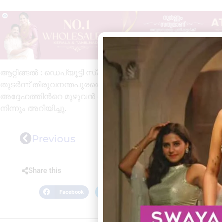
ആറ്റിങ്ങൽ : ഡെപ്യൂട്ടി സ്പീക്കറും ചിറയിൻകീഴ് എം.എ
തുടർന്ന് തിരുവനന്തപുരത്തെ സ്വകാര്യ ആശുപത്രിയിൽ പ
അദ്ദേഹത്തിൻറെ മുഴുവൻ പൊതുപരിപാടികളും ഒഴിവാക്കിയത
നിന്നും അറിയിച്ചു.
Previous
Share this
Facebook
Twitter
LinkedIn