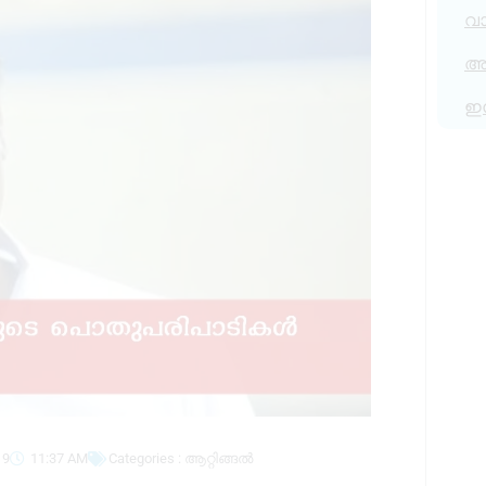
വ
അര
ഇ
19
11:37 AM
Categories :
ആറ്റിങ്ങൽ