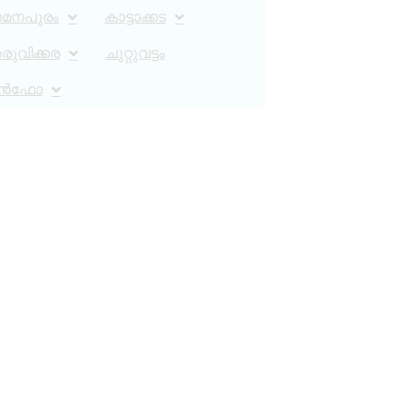
ാമനപുരം
കാട്ടാക്കട
ുവിക്കര
ചുറ്റുവട്ടം
ൻഫോ