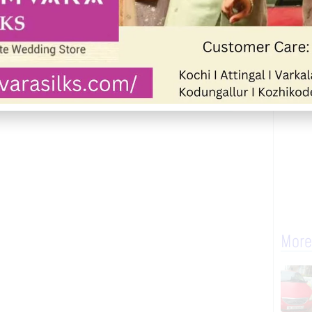
up
Join WhatsApp Community
More