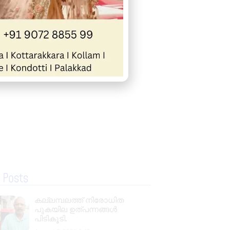
 Posts
കല്ലമ്പലത്ത് നിരോധിത
പുകയില ഉത്പന്നങ്ങൾ
പിടികൂടി.