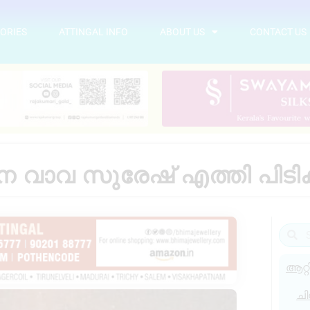
ORIES
ATTINGAL INFO
ABOUT US
CONTACT US
െ വാവ സുരേഷ് എത്തി പിടിക
ആറ്റ
ചി