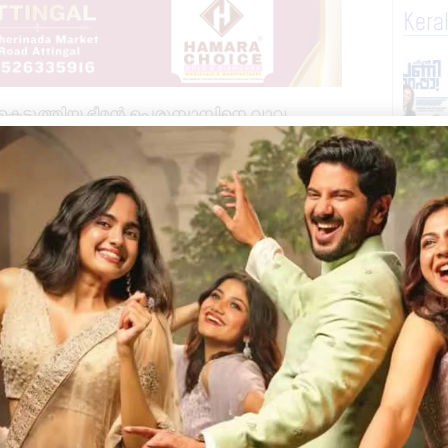
Kera
 കെടുത്തിയ ഭീമൻ പെരുമ്പാമ്പിനെ വാവ
നിന്നും ഇന്ന് പുലർച്ചെ മൂന്ന് മണിയോടെയാണ്
 ഇതുവഴി പോയ യുവാവ് പെരുമ്പാമ്പിനെ
ാർഡ് കൗൺസിലർ പ്രശാന്തിന്റെ
യ്തു. തുടർന്ന് ജെസിബി ഉപയോഗിച്ച്
്റുകയും പാമ്പിനെ പിടികൂടുകയും ചെയ്തു.
ർഗ്ഗത്തിൽപെട്ട പെരുമ്പാമ്പിനെ
34.mp4?_=1