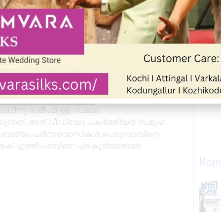
 കാവിനു സമീപമുള്ള സ്ഥലം
കാണുന്നത്. അത് വീഡിയോ പകർത്തിയത് സമൂഹ
 പ്രാവശ്യം പരിസരവാസികൾ പെരുമ്പാമ്പിനെ
ഷ് എത്തി പാമ്പിനെ പിടികൂടിയതോടെ
More