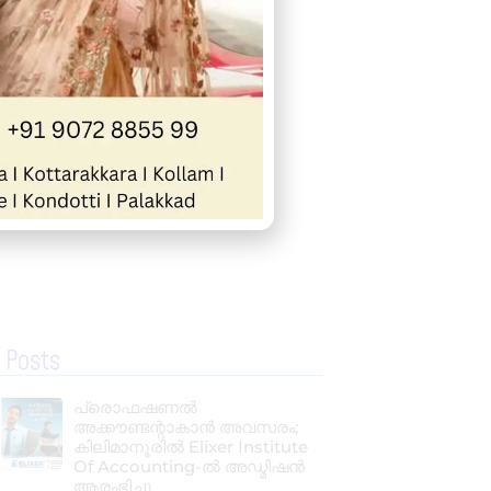
 Posts
പ്രൊഫഷണൽ
അക്കൗണ്ടന്റാകാൻ അവസരം;
കിലിമാനൂരിൽ Elixer Institute
Of Accounting-ൽ അഡ്മിഷൻ
ആരംഭിച്ചു