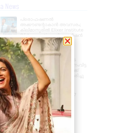
la News
പ്രൊഫഷണൽ
അക്കൗണ്ടന്റാകാൻ അവസരം;
കിലിമാനൂരിൽ Elixer Institute
Of Accounting-ൽ അഡ്മിഷൻ
ആരംഭിച്ചു
August 6, 2026
3:37 pm
വാഹനം ഓടിക്കുന്നതിനിടെ
ഹൃദയാഘാതം; നിയന്ത്രണംവിട്ട
സ്കൂൾ ബസ് കെട്ടിടത്തിലേക്ക്
ഇടിച്ചുകയറി, ഡ്രൈവർ മരിച്ചു
August 5, 2026
7:39 pm
കനത്ത മഴ: ജില്ലയിൽ 1.77
കോടിയുടെ കൃഷിനാശം
August 5, 2026
11:34 am
« Previous
Next »