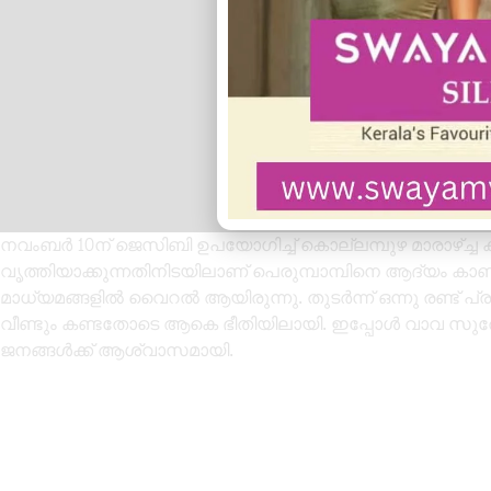
നവംബർ 10ന് ജെസിബി ഉപയോഗിച്ച് കൊല്ലമ്പുഴ മാരാഴ്ച്ച
വൃത്തിയാക്കുന്നതിനിടയിലാണ് പെരുമ്പാമ്പിനെ ആദ്യം 
മാധ്യമങ്ങളിൽ വൈറൽ ആയിരുന്നു. തുടർന്ന് ഒന്നു രണ്ട്
വീണ്ടും കണ്ടതോടെ ആകെ ഭീതിയിലായി. ഇപ്പോൾ വാവ സുരേ
ജനങ്ങൾക്ക് ആശ്വാസമായി.