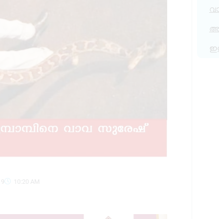
വ
അര
ഇ
19
10:20 AM