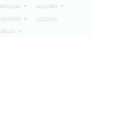
ാമനപുരം
കാട്ടാക്കട
ുവിക്കര
ചുറ്റുവട്ടം
ൻഫോ