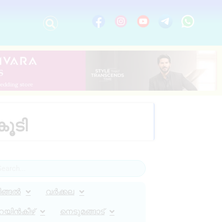
ൂടി
ിങ്ങൽ
വർക്കല
റയിൻകീഴ്
നെടുമങ്ങാട്