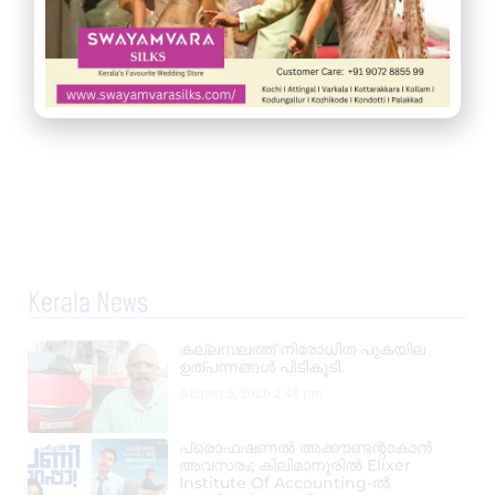
Kerala News
കല്ലമ്പലത്ത് നിരോധിത പുകയില
ഉത്പന്നങ്ങൾ പിടികൂടി.
August 8, 2026
2:48 pm
പ്രൊഫഷണൽ അക്കൗണ്ടന്റാകാൻ
അവസരം; കിലിമാനൂരിൽ Elixer
Institute Of Accounting-ൽ