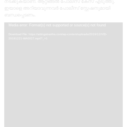
നടക്കുകയാണ്. ആറ്റിങ്ങൽ പോലീസ് കേസ് എടുത്തു.
ഇയാളെ അറിയാവുന്നവർ പോലീസ് സ്റ്റേഷനുമായി
ബന്ധപ്പെടണം.
Video
Media error: Format(s) not supported or source(s) not found
Player
Download File: https://attingalvartha.com/wp-content/uploads/2019/12/VID-
20191221-WA0027.mp4?_=1