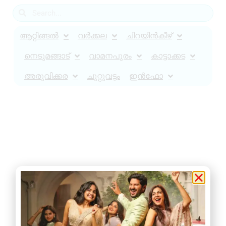
ആറ്റിങ്ങൽ
വർക്കല
ചിറയിൻകീഴ്
നെടുമങ്ങാട്
വാമനപുരം
കാട്ടാക്കട
അരുവിക്കര
ചുറ്റുവട്ടം
ഇൻഫോ