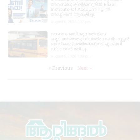
അവസരം; കിലിമാനൂരിൽ Elixer
Institute Of Accounting-ൽ
അഡ്മിഷൻ ആരംഭിച്ചു
August 6, 2026
3:37 pm
വാഹനം ഓടിക്കുന്നതിനിടെ
ഹൃദയാഘാതം; നിയന്ത്രണംവിട്ട സ്കൂൾ
ബസ് കെട്ടിടത്തിലേക്ക് ഇടിച്ചുകയറി,
ഡ്രൈവർ മരിച്ചു
August 5, 2026
7:39 pm
« Previous
Next »