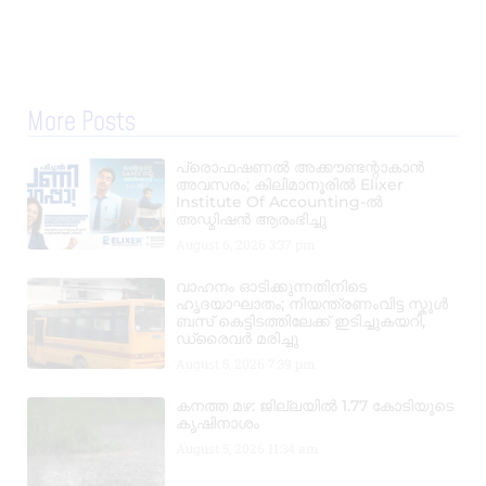
More Posts
പ്രൊഫഷണൽ അക്കൗണ്ടന്റാകാൻ
അവസരം; കിലിമാനൂരിൽ Elixer
Institute Of Accounting-ൽ
അഡ്മിഷൻ ആരംഭിച്ചു
August 6, 2026
3:37 pm
വാഹനം ഓടിക്കുന്നതിനിടെ
ഹൃദയാഘാതം; നിയന്ത്രണംവിട്ട സ്കൂൾ
ബസ് കെട്ടിടത്തിലേക്ക് ഇടിച്ചുകയറി,
ഡ്രൈവർ മരിച്ചു
August 5, 2026
7:39 pm
കനത്ത മഴ: ജില്ലയിൽ 1.77 കോടിയുടെ
കൃഷിനാശം
August 5, 2026
11:34 am