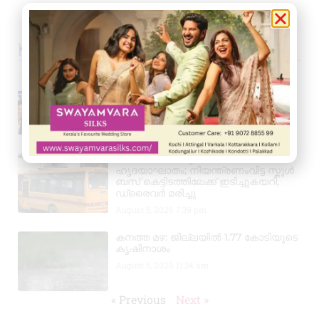
Kerala News
പ്രൊഫഷണൽ അക്കൗണ്ടന്റാകാൻ
അവസരം; കിലിമാനൂരിൽ Elixer
Institute Of Accounting-ൽ
അഡ്മിഷൻ ആരംഭിച്ചു
August 6, 2026
3:37 pm
വാഹനം ഓടിക്കുന്നതിനിടെ
ഹൃദയാഘാതം; നിയന്ത്രണംവിട്ട സ്കൂൾ
ബസ് കെട്ടിടത്തിലേക്ക് ഇടിച്ചുകയറി,
ഡ്രൈവർ മരിച്ചു
August 5, 2026
7:39 pm
കനത്ത മഴ: ജില്ലയിൽ 1.77 കോടിയുടെ
കൃഷിനാശം
August 5, 2026
11:34 am
« Previous
Next »