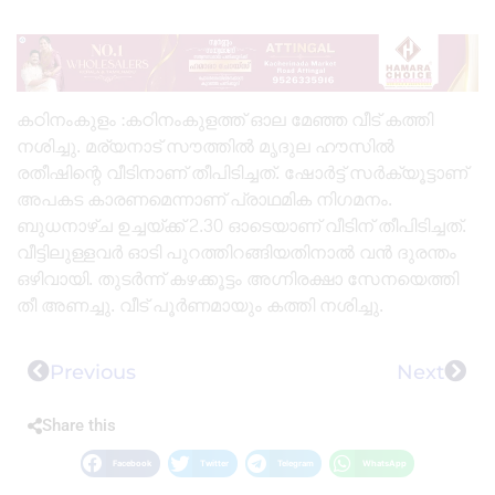
കഠിനംകുളം :കഠിനംകുളത്ത് ഓല മേഞ്ഞ വീട് കത്തി
നശിച്ചു. മര്യനാട് സൗത്തിൽ മൃദുല ഹൗസിൽ
രതീഷിന്റെ വീടിനാണ് തീപിടിച്ചത്. ഷോർട്ട് സർക്യൂട്ടാണ്
അപകട കാരണമെന്നാണ് പ്രാഥമിക നിഗമനം.
ബുധനാഴ്ച ഉച്ചയ്ക്ക് 2.30 ഓടെയാണ് വീടിന് തീപിടിച്ചത്.
വീട്ടിലുള്ളവർ ഓടി പുറത്തിറങ്ങിയതിനാൽ വൻ ദുരന്തം
ഒഴിവായി. തുടർന്ന് കഴക്കൂട്ടം അഗ്നിരക്ഷാ സേനയെത്തി
തീ അണച്ചു. വീട് പൂർണമായും കത്തി നശിച്ചു.
Previous
Next
Share this
Facebook
Twitter
Telegram
WhatsApp