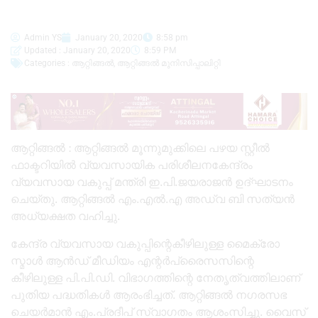
Admin YS
January 20, 2020
8:58 pm
Updated : January 20, 2020
8:59 PM
Categories :
ആറ്റിങ്ങൽ
,
ആറ്റിങ്ങൽ മുനിസിപ്പാലിറ്റി
ആറ്റിങ്ങൽ : ആറ്റിങ്ങൽ മൂന്നുമുക്കിലെ പഴയ സ്റ്റീൽ
ഫാക്ടറിയിൽ വ്യവസായിക പരിശീലനകേന്ദ്രം
വ്യവസായ വകുപ്പ് മന്ത്രി ഇ.പി.ജയരാജൻ ഉദ്ഘാടനം
ചെയ്തു. ആറ്റിങ്ങൽ എം.എൽ.എ അഡ്വ ബി സത്യൻ
അധ്യക്ഷത വഹിച്ചു.
കേന്ദ്ര വ്യവസായ വകുപ്പിന്റെകീഴിലുള്ള മൈക്രോ
സ്മാൾ ആൻഡ് മീഡിയം എന്റർപ്രൈസസിന്റെ
കീഴിലുള്ള പി.പി.ഡി. വിഭാഗത്തിന്റെ നേതൃത്വത്തിലാണ്
പുതിയ പദ്ധതികൾ ആരംഭിച്ചത്. ആറ്റിങ്ങൽ നഗരസഭ
ചെയർമാൻ എം.പ്രദീപ്‌ സ്വാഗതം ആശംസിച്ചു. വൈസ്