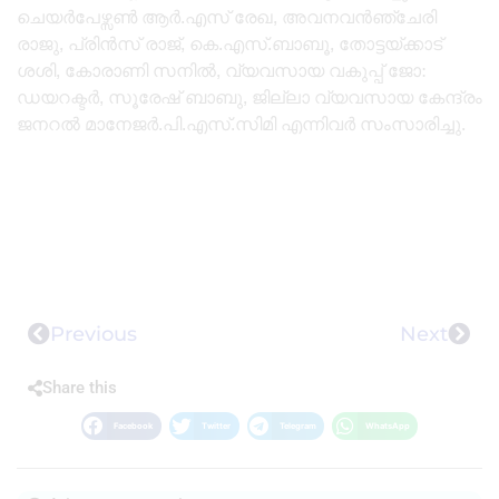
ചെയർപേഴ്സൺ ആർ.എസ് രേഖ, അവനവൻഞ്ചേരി
രാജു, പ്രിൻസ് രാജ്, കെ.എസ്.ബാബൂ, തോട്ടയ്ക്കാട്
ശശി, കോരാണി സനിൽ, വ്യവസായ വകുപ്പ് ജോ:
ഡയറക്ടർ, സൂരേഷ് ബാബു, ജില്ലാ വ്യവസായ കേന്ദ്രം
ജനറൽ മാനേജർ.പി.എസ്.സിമി എന്നിവർ സംസാരിച്ചു.
Previous
Next
Share this
Facebook
Twitter
Telegram
WhatsApp