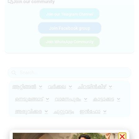
Join our community
Join our Telegram Channel
Join Facebook group
Join WhatsApp Community
ആറ്റിങ്ങൽ
വർക്കല
ചിറയിൻകീഴ്
നെടുമങ്ങാട്
വാമനപുരം
കാട്ടാക്കട
അരുവിക്കര
ചുറ്റുവട്ടം
ഇൻഫോ