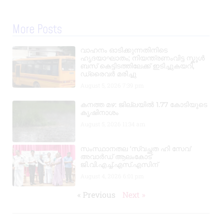
More Posts
വാഹനം ഓടിക്കുന്നതിനിടെ
ഹൃദയാഘാതം; നിയന്ത്രണംവിട്ട സ്കൂൾ
ബസ് കെട്ടിടത്തിലേക്ക് ഇടിച്ചുകയറി,
ഡ്രൈവർ മരിച്ചു
August 5, 2026
7:39 pm
കനത്ത മഴ: ജില്ലയിൽ 1.77 കോടിയുടെ
കൃഷിനാശം
August 5, 2026
11:34 am
സംസ്ഥാനതല ‘സ്വച്ഛത ഹി സേവ’
അവാർഡ് ആലംകോട്
ജി.വി.എച്ച്.എസ്.എസിന്
August 4, 2026
6:01 pm
« Previous
Next »