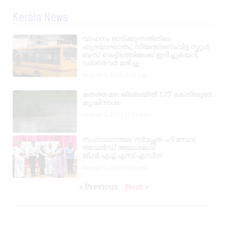
Kerala News
വാഹനം ഓടിക്കുന്നതിനിടെ
ഹൃദയാഘാതം; നിയന്ത്രണംവിട്ട സ്കൂൾ
ബസ് കെട്ടിടത്തിലേക്ക് ഇടിച്ചുകയറി,
ഡ്രൈവർ മരിച്ചു
August 5, 2026
7:39 pm
കനത്ത മഴ: ജില്ലയിൽ 1.77 കോടിയുടെ
കൃഷിനാശം
August 5, 2026
11:34 am
സംസ്ഥാനതല ‘സ്വച്ഛത ഹി സേവ’
അവാർഡ് ആലംകോട്
ജി.വി.എച്ച്.എസ്.എസിന്
August 4, 2026
6:01 pm
« Previous
Next »