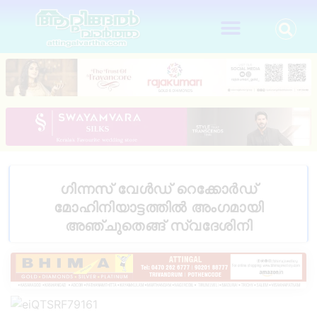
ഗിന്നസ് വേൾഡ് റെക്കോർഡ്
മോഹിനിയാട്ടത്തിൽ അംഗമായി
അഞ്ചുതെങ്ങ് സ്വദേശിനി