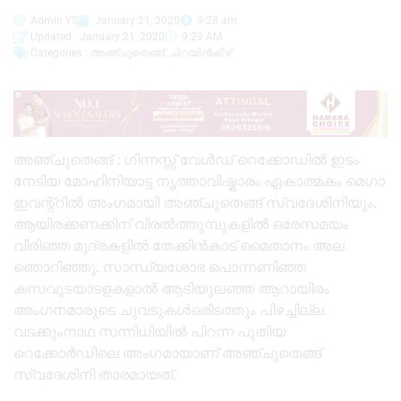
Admin YS
January 21, 2020
9:28 am
Updated : January 21, 2020
9:29 AM
Categories :
അഞ്ചുതെങ്ങ്
,
ചിറയിൻകീഴ്
അഞ്ചുതെങ്ങ് : ഗിന്നസ്സ് വേൾഡ് റെക്കോഡിൽ ഇടം
നേടിയ മോഹിനിയാട്ട നൃത്താവിഷ്കാരം ഏകാത്മകം മെഗാ
ഇവന്റ്റിൽ അംഗമായി അഞ്ചുതെങ്ങ് സ്വദേശിനിയും,
ആയിരക്കണക്കിന് വിരൽത്തുമ്പുകളിൽ ഒരേസമയം
വിരിഞ്ഞ മുദ്രകളിൽ തേക്കിൻകാട് മൈതാനം അല
ഞൊറിഞ്ഞു. സാന്ധ്യശോഭ പൊന്നണിഞ്ഞ
കസവുടയാടളകളാൽ ആടിയുലഞ്ഞ ആറായിരം
അംഗനമാരുടെ ചുവടുകൾഒരിടത്തും പിഴച്ചില്ല.
വടക്കുംനാഥ സന്നിധിയിൽ പിറന്ന പുതിയ
റെക്കോർഡിലെ അംഗമായാണ് അഞ്ചുതെങ്ങ്
സ്വദേശിനി താരമായത്.