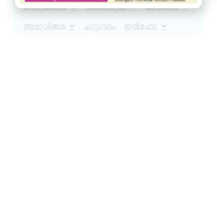
നെടുമങ്ങാട്
വാമനപുരം
കാട്ടാക്കട
അരുവിക്കര
ചുറ്റുവട്ടം
ഇൻഫോ