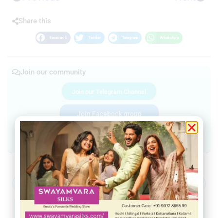
Share this
Facebook
Twitter
Telegram
WhatsApp
Join our community
Join our Telegram Channel
Join Facebook group
Join WhatsApp Community
ആറ്റിങ്ങൽ
വർക്കല
ചിറയിൻകീഴ്