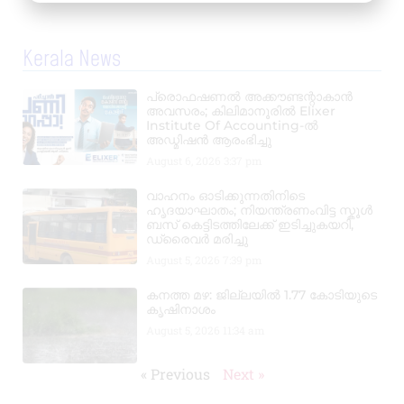
Kerala News
പ്രൊഫഷണൽ അക്കൗണ്ടന്റാകാൻ
അവസരം; കിലിമാനൂരിൽ Elixer
Institute Of Accounting-ൽ
അഡ്മിഷൻ ആരംഭിച്ചു
August 6, 2026
3:37 pm
വാഹനം ഓടിക്കുന്നതിനിടെ
ഹൃദയാഘാതം; നിയന്ത്രണംവിട്ട സ്കൂൾ
ബസ് കെട്ടിടത്തിലേക്ക് ഇടിച്ചുകയറി,
ഡ്രൈവർ മരിച്ചു
August 5, 2026
7:39 pm
കനത്ത മഴ: ജില്ലയിൽ 1.77 കോടിയുടെ
കൃഷിനാശം
August 5, 2026
11:34 am
« Previous
Next »