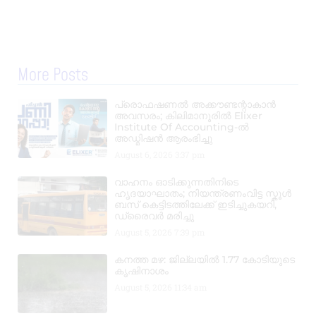
More Posts
പ്രൊഫഷണൽ അക്കൗണ്ടന്റാകാൻ
അവസരം; കിലിമാനൂരിൽ Elixer
Institute Of Accounting-ൽ
അഡ്മിഷൻ ആരംഭിച്ചു
August 6, 2026
3:37 pm
വാഹനം ഓടിക്കുന്നതിനിടെ
ഹൃദയാഘാതം; നിയന്ത്രണംവിട്ട സ്കൂൾ
ബസ് കെട്ടിടത്തിലേക്ക് ഇടിച്ചുകയറി,
ഡ്രൈവർ മരിച്ചു
August 5, 2026
7:39 pm
കനത്ത മഴ: ജില്ലയിൽ 1.77 കോടിയുടെ
കൃഷിനാശം
August 5, 2026
11:34 am