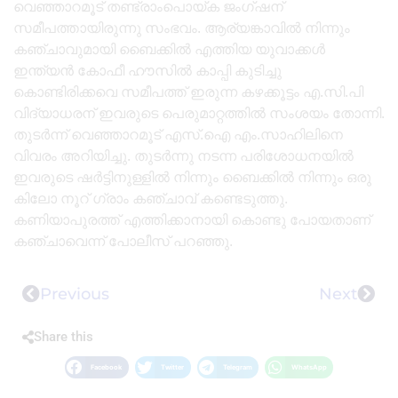
വെഞ്ഞാറമൂട് തണ്ട്രാംപൊയ്ക ജംഗ്ഷന്
സമീപത്തായിരുന്നു സംഭവം. ആര്യങ്കാവിൽ നിന്നും
കഞ്ചാവുമായി ബൈക്കിൽ എത്തിയ യുവാക്കൾ
ഇന്ത്യൻ കോഫീ ഹൗസിൽ കാപ്പി കുടിച്ചു
കൊണ്ടിരിക്കവെ സമീപത്ത് ഇരുന്ന കഴക്കൂട്ടം എ.സി.പി
വിദ്യാധരന് ഇവരുടെ പെരുമാറ്റത്തിൽ സംശയം തോന്നി.
തുടർന്ന് വെഞ്ഞാറമൂട് എസ്.ഐ എം.സാഹിലിനെ
വിവരം അറിയിച്ചു. തുടർന്നു നടന്ന പരിശോധനയിൽ
ഇവരുടെ ഷർട്ടിനുള്ളിൽ നിന്നും ബൈക്കിൽ നിന്നും ഒരു
കിലോ നൂറ് ഗ്രാം കഞ്ചാവ് കണ്ടെടുത്തു.
കണിയാപുരത്ത് എത്തിക്കാനായി കൊണ്ടു പോയതാണ്
കഞ്ചാവെന്ന് പോലീസ് പറഞ്ഞു.
Previous
Next
Share this
Facebook
Twitter
Telegram
WhatsApp