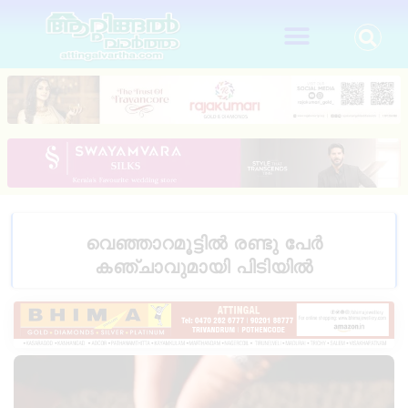
വെഞ്ഞാറമൂട്ടിൽ രണ്ടു പേർ
കഞ്ചാവുമായി പിടിയിൽ