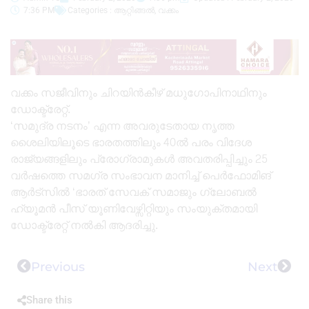
7:36 PM
Categories :
ആറ്റിങ്ങൽ
,
വക്കം
വക്കം സജീവിനും ചിറയിൻകീഴ് മധുഗോപിനാഥിനും
ഡോക്ട്രേറ്റ്.
‘സമുദ്ര നടനം’ എന്ന അവരുടേതായ നൃത്ത
ശൈലിയിലൂടെ ഭാരതത്തിലും 40ൽ പരം വിദേശ
രാജ്യങ്ങളിലും പ്രോഗ്രാമുകൾ അവതരിപ്പിച്ചും 25
വർഷത്തെ സമഗ്ര സംഭാവന മാനിച്ച് പെർഫോമിങ്
ആർട്സിൽ ‘ഭാരത് സേവക് സമാജും ഗ്ലോബൽ
ഹ്യൂമൻ പീസ് യൂണിവേഴ്സിറ്റിയും സംയുക്തമായി
ഡോക്ട്രേറ്റ് നൽകി ആദരിച്ചു.
Previous
Next
Share this