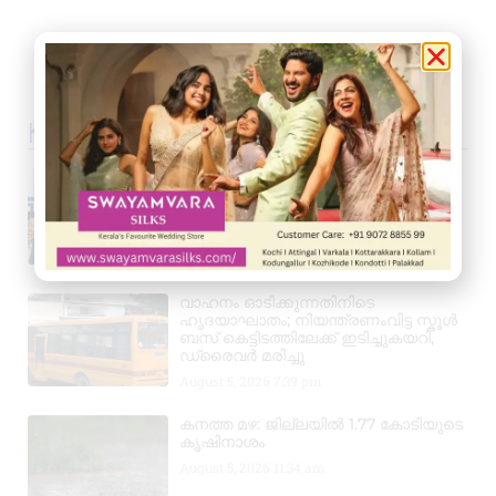
Kerala News
പ്രൊഫഷണൽ അക്കൗണ്ടന്റാകാൻ
അവസരം; കിലിമാനൂരിൽ Elixer
Institute Of Accounting-ൽ
അഡ്മിഷൻ ആരംഭിച്ചു
August 6, 2026
3:37 pm
വാഹനം ഓടിക്കുന്നതിനിടെ
ഹൃദയാഘാതം; നിയന്ത്രണംവിട്ട സ്കൂൾ
ബസ് കെട്ടിടത്തിലേക്ക് ഇടിച്ചുകയറി,
ഡ്രൈവർ മരിച്ചു
August 5, 2026
7:39 pm
കനത്ത മഴ: ജില്ലയിൽ 1.77 കോടിയുടെ
കൃഷിനാശം
August 5, 2026
11:34 am