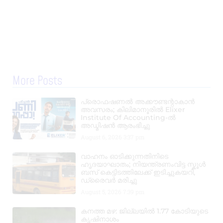
More Posts
പ്രൊഫഷണൽ അക്കൗണ്ടന്റാകാൻ
അവസരം; കിലിമാനൂരിൽ Elixer
Institute Of Accounting-ൽ
അഡ്മിഷൻ ആരംഭിച്ചു
August 6, 2026
3:37 pm
വാഹനം ഓടിക്കുന്നതിനിടെ
ഹൃദയാഘാതം; നിയന്ത്രണംവിട്ട സ്കൂൾ
ബസ് കെട്ടിടത്തിലേക്ക് ഇടിച്ചുകയറി,
ഡ്രൈവർ മരിച്ചു
August 5, 2026
7:39 pm
കനത്ത മഴ: ജില്ലയിൽ 1.77 കോടിയുടെ
കൃഷിനാശം