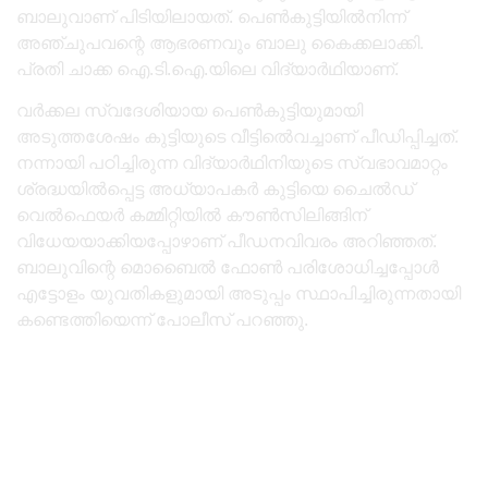
ബാലുവാണ് പിടിയിലായത്. പെൺകുട്ടിയിൽനിന്ന്
അഞ്ചുപവന്റെ ആഭരണവും ബാലു കൈക്കലാക്കി.
പ്രതി ചാക്ക ഐ.ടി.ഐ.യിലെ വിദ്യാർഥിയാണ്.
വർക്കല സ്വദേശിയായ പെൺകുട്ടിയുമായി
അടുത്തശേഷം കുട്ടിയുടെ വീട്ടിൽെവച്ചാണ് പീഡിപ്പിച്ചത്.
നന്നായി പഠിച്ചിരുന്ന വിദ്യാർഥിനിയുടെ സ്വഭാവമാറ്റം
ശ്രദ്ധയിൽപ്പെട്ട അധ്യാപകർ കുട്ടിയെ ചൈൽഡ്
വെൽഫെയർ കമ്മിറ്റിയിൽ കൗൺസിലിങ്ങിന്
വിധേയയാക്കിയപ്പോഴാണ് പീഡനവിവരം അറിഞ്ഞത്.
ബാലുവിന്റെ മൊബൈൽ ഫോൺ പരിശോധിച്ചപ്പോൾ
എട്ടോളം യുവതികളുമായി അടുപ്പം സ്ഥാപിച്ചിരുന്നതായി
കണ്ടെത്തിയെന്ന് പോലീസ് പറഞ്ഞു.