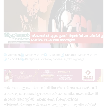
Admin YS
March 9, 2019
12:55 pm
Updated : March 9, 2019
12:55 PM
Categories :
വർക്കല
,
വർക്കല മുനിസിപ്പാലിറ്റി
വർക്കല: എട്ടാം ക്ലാസ് വിദ്യാർഥിനിയെ ഫോൺ വഴി
സൗഹൃദം സ്ഥാപിച്ചശേഷം പീഡനത്തിനിരയാക്കിയ 19-
കാരൻ അറസ്റ്റിൽ. ചാക്ക ഐ.ടി.ഐ.യിലെ
വിദ്യാർഥിയായ വർക്കല ചെറുകുന്നം ചരുവിള വീട്ടിൽ