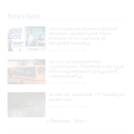
Kerala News
പ്രൊഫഷണൽ അക്കൗണ്ടന്റാകാൻ
അവസരം; കിലിമാനൂരിൽ Elixer
Institute Of Accounting-ൽ
അഡ്മിഷൻ ആരംഭിച്ചു
August 6, 2026
3:37 pm
വാഹനം ഓടിക്കുന്നതിനിടെ
ഹൃദയാഘാതം; നിയന്ത്രണംവിട്ട സ്കൂൾ
ബസ് കെട്ടിടത്തിലേക്ക് ഇടിച്ചുകയറി,
ഡ്രൈവർ മരിച്ചു
August 5, 2026
7:39 pm
കനത്ത മഴ: ജില്ലയിൽ 1.77 കോടിയുടെ
കൃഷിനാശം
August 5, 2026
11:34 am
« Previous
Next »