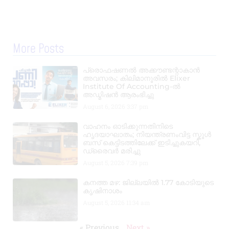
More Posts
പ്രൊഫഷണൽ അക്കൗണ്ടന്റാകാൻ
അവസരം; കിലിമാനൂരിൽ Elixer
Institute Of Accounting-ൽ
അഡ്മിഷൻ ആരംഭിച്ചു
August 6, 2026
3:37 pm
വാഹനം ഓടിക്കുന്നതിനിടെ
ഹൃദയാഘാതം; നിയന്ത്രണംവിട്ട സ്കൂൾ
ബസ് കെട്ടിടത്തിലേക്ക് ഇടിച്ചുകയറി,
ഡ്രൈവർ മരിച്ചു
August 5, 2026
7:39 pm
കനത്ത മഴ: ജില്ലയിൽ 1.77 കോടിയുടെ
കൃഷിനാശം
August 5, 2026
11:34 am
« Previous
Next »