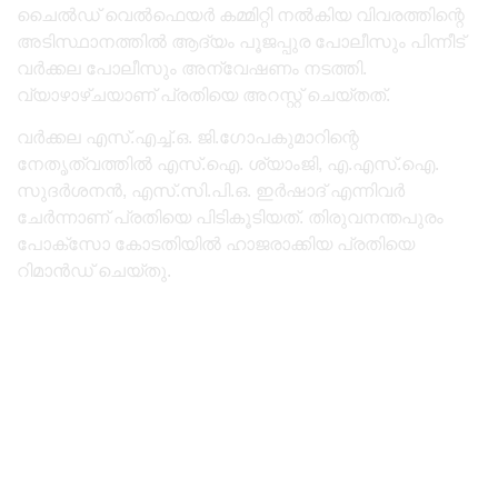
ചൈൽഡ് വെൽഫെയർ കമ്മിറ്റി നൽകിയ വിവരത്തിന്റെ
അടിസ്ഥാനത്തിൽ ആദ്യം പൂജപ്പുര പോലീസും പിന്നീട്
വർക്കല പോലീസും അന്വേഷണം നടത്തി.
വ്യാഴാഴ്ചയാണ് പ്രതിയെ അറസ്റ്റ് ചെയ്തത്.
വർക്കല എസ്.എച്ച്.ഒ. ജി.ഗോപകുമാറിന്റെ
നേതൃത്വത്തിൽ എസ്.ഐ. ശ്യാംജി, എ.എസ്.ഐ.
സുദർശനൻ, എസ്.സി.പി.ഒ. ഇർഷാദ് എന്നിവർ
ചേർന്നാണ് പ്രതിയെ പിടികൂടിയത്. തിരുവനന്തപുരം
പോക്‌സോ കോടതിയിൽ ഹാജരാക്കിയ പ്രതിയെ
റിമാൻഡ് ചെയ്തു.