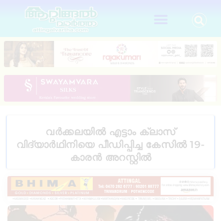
വർക്കലയിൽ എട്ടാം ക്ലാസ്
വിദ്യാർഥിനിയെ പീഡിപ്പിച്ച കേസിൽ 19-
കാരൻ അറസ്റ്റിൽ