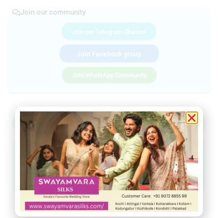
Join our community
Join our Telegram Channel
Join Facebook group
Join WhatsApp Community
ആറ്റിങ്ങൽ
വർക്കല
ചിറയിൻകീഴ്
നെടുമങ്ങാട്
വാമനപുരം
കാട്ടാക്കട
അരുവിക്കര
ചുറ്റുവട്ടം
ഇൻഫോ