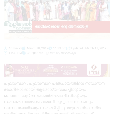
Admin YS
March 18, 2019
11:39 pm
Updated : March 18, 2019
11:39 PM
Categories :
പുല്ലമ്പാറ
,
വാമനപുരം
പുല്ലമ്പാറ : പുല്ലമ്പാറ പഞ്ചായത്തിലെ സ്വാന്തന
രോഗികൾക്കായി ആരോഗ്യ വകുപ്പിന്റെയും
വെഞ്ഞാറമൂട് ജനമൈത്രി പോലീസിന്റെയും
സഹകരണത്തോടെ രോഗീ കുടുംബ സംഗമവും
വിനോദയാത്രയും സംഘടിപ്പിച്ചു. ആരോഗ്യ സ്ഥിരം
സമിതി അദ്ധ്യക്ഷ പ്രീതാ മനോജ് ഫ്ലാഗ് ഓഫ്