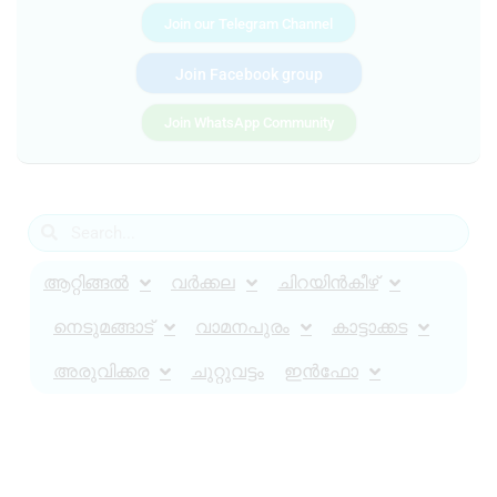
Join our Telegram Channel
Join Facebook group
Join WhatsApp Community
ആറ്റിങ്ങൽ
വർക്കല
ചിറയിൻകീഴ്
നെടുമങ്ങാട്
വാമനപുരം
കാട്ടാക്കട
അരുവിക്കര
ചുറ്റുവട്ടം
ഇൻഫോ