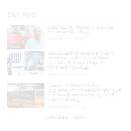
More Posts
കല്ലമ്പലത്ത് നിരോധിത പുകയില
ഉത്പന്നങ്ങൾ പിടികൂടി.
August 8, 2026
2:48 pm
പ്രൊഫഷണൽ അക്കൗണ്ടന്റാകാൻ
അവസരം; കിലിമാനൂരിൽ Elixer
Institute Of Accounting-ൽ
അഡ്മിഷൻ ആരംഭിച്ചു
August 6, 2026
3:37 pm
വാഹനം ഓടിക്കുന്നതിനിടെ
ഹൃദയാഘാതം; നിയന്ത്രണംവിട്ട സ്കൂൾ
ബസ് കെട്ടിടത്തിലേക്ക് ഇടിച്ചുകയറി,
ഡ്രൈവർ മരിച്ചു
August 5, 2026
7:39 pm
« Previous
Next »