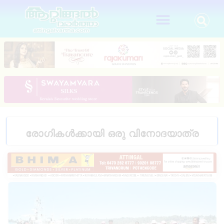
രോഗികൾക്കായി ഒരു വിനോദയാത്ര