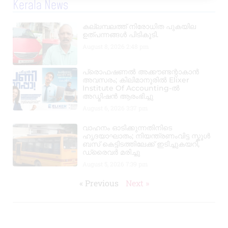
Kerala News
കല്ലമ്പലത്ത് നിരോധിത പുകയില
ഉത്പന്നങ്ങൾ പിടികൂടി.
August 8, 2026
2:48 pm
പ്രൊഫഷണൽ അക്കൗണ്ടന്റാകാൻ
അവസരം; കിലിമാനൂരിൽ Elixer
Institute Of Accounting-ൽ
അഡ്മിഷൻ ആരംഭിച്ചു
August 6, 2026
3:37 pm
വാഹനം ഓടിക്കുന്നതിനിടെ
ഹൃദയാഘാതം; നിയന്ത്രണംവിട്ട സ്കൂൾ
ബസ് കെട്ടിടത്തിലേക്ക് ഇടിച്ചുകയറി,
ഡ്രൈവർ മരിച്ചു
August 5, 2026
7:39 pm
« Previous
Next »