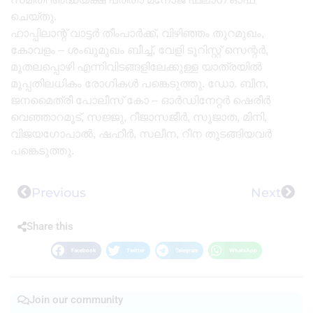
ചെയ്‌തു.
ഹാപ്പിലാന്റ് വാട്ടർ തീംപാർക്ക്, വിഴിഞ്ഞം തുറമുഖം,
കോവളം – ശംഖുമുഖം ബീച്ച്, വേളി ടൂറിസ്റ്റ് സെന്റർ,
മുതലപ്പൊഴി എന്നിവിടങ്ങളിലേക്കുള്ള യാത്രയിൽ
മുപ്പതിലധികം രോഗികൾ പങ്കെടുത്തു. ഡോ. ബീന,
ജനമൈത്രീ പോലീസ് കോ – ഓർഡിനേറ്റർ ഷെരീർ
വെഞ്ഞാറമൂട്, സജ്ജു, റീജാസജീർ, സുജാത, മിനി,
വിജയഗോപാൽ, ഷഹീർ, സലീന, റീന തുടങ്ങിയവർ
പങ്കെടുത്തു.
Previous
Next
Share this
Facebook
Twitter
Telegram
WhatsApp
Join our community