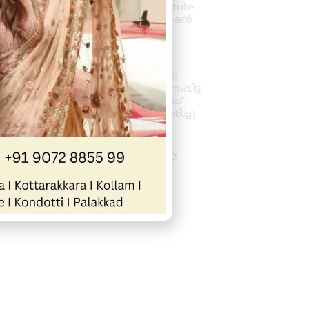
കിലിമാനൂരിൽ Elixer Institute
Of Accounting-ൽ അഡ്മിഷൻ
ആരംഭിച്ചു
August 6, 2026
3:37 pm
വാഹനം ഓടിക്കുന്നതിനിടെ
ഹൃദയാഘാതം; നിയന്ത്രണംവിട്ട
സ്കൂൾ ബസ് കെട്ടിടത്തിലേക്ക്
ഇടിച്ചുകയറി, ഡ്രൈവർ മരിച്ചു
August 5, 2026
7:39 pm
കനത്ത മഴ: ജില്ലയിൽ 1.77
കോടിയുടെ കൃഷിനാശം
August 5, 2026
11:34 am
« Previous
Next »