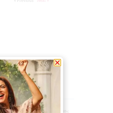
« Previous
Next »
 Posts
പ്രൊഫഷണൽ
അക്കൗണ്ടന്റാകാൻ അവസരം;