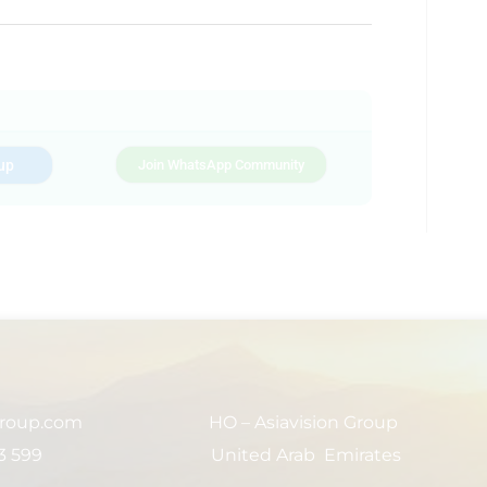
up
Join WhatsApp Community
group.com
HO – Asiavision Group
3 599
United Arab Emirates