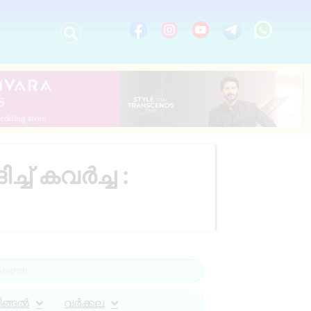
് കവർച്ച :
ിങ്ങൽ
വർക്കല