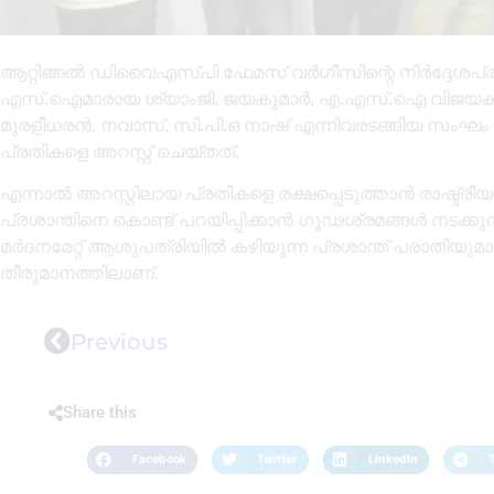
ആറ്റിങ്ങൽ ഡിവൈഎസ്പി ഫേമസ് വർഗീസിന്റെ നിർദ്ദേശപ്ര
എസ്.ഐമാരായ ശ്യാംജി, ജയകുമാർ, എ.എസ്.ഐ വിജയകുമ
മുരളീധരൻ, നവാസ്, സി.പി.ഒ നാഷ് എന്നിവരടങ്ങിയ സംഘം 
പ്രതികളെ അറസ്റ്റ് ചെയ്തത്.
എന്നാൽ അറസ്റ്റിലായ പ്രതികളെ രക്ഷപ്പെടുത്താൻ രാഷ്ട്രീയ
പ്രശാന്തിനെ കൊണ്ട് പറയിപ്പിക്കാൻ ഗൂഢശ്രമങ്ങൾ നടക്
മർദനമേറ്റ് ആശുപത്രിയിൽ കഴിയുന്ന പ്രശാന്ത് പരാതിയുമായ
തീരുമാനത്തിലാണ്.
Previous
Share this
Facebook
Twitter
LinkedIn