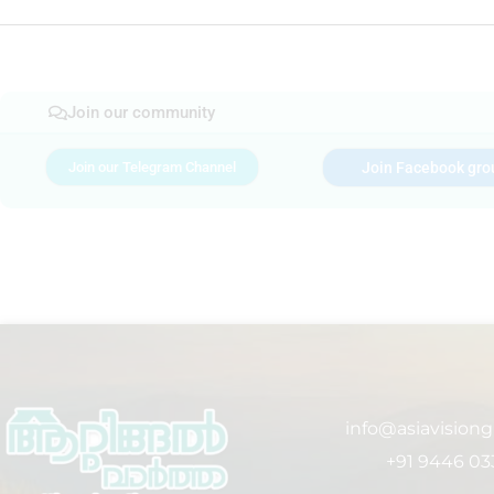
Join our community
Join our Telegram Channel
Join Facebook gro
info@asiavision
+91 9446 03