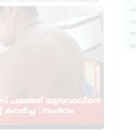
ചി
വ
അര
ഇ