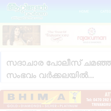
HOME
CATEG
സദാചാര പോലീസ് ചമഞ്ഞ് യ
സംഭവം വർക്കലയിൽ…