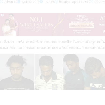
Admin YS
April 13, 2019
1:07 pm
Updated : April 13, 2019
2:30 P
വർക്കല : വർക്കലയിൽ സദാചാര പോലീസ് ചമഞ്ഞ് യുവാവിനെ 
കേസിൽ കൊലപാതക കേസിലെ പ്രതിയടക്കം 4 പേരെ വർക്കല