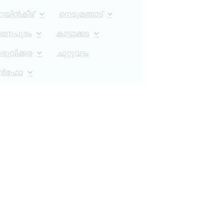
റയിൻകീഴ്
നെടുമങ്ങാട്
ാമനപുരം
കാട്ടാക്കട
ുവിക്കര
ചുറ്റുവട്ടം
ൻഫോ