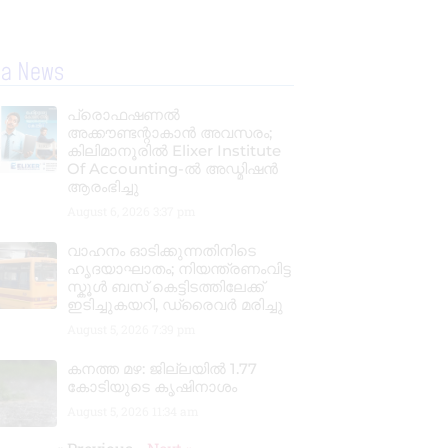
la News
പ്രൊഫഷണൽ
അക്കൗണ്ടന്റാകാൻ അവസരം;
കിലിമാനൂരിൽ Elixer Institute
Of Accounting-ൽ അഡ്മിഷൻ
ആരംഭിച്ചു
August 6, 2026
3:37 pm
വാഹനം ഓടിക്കുന്നതിനിടെ
ഹൃദയാഘാതം; നിയന്ത്രണംവിട്ട
സ്കൂൾ ബസ് കെട്ടിടത്തിലേക്ക്
ഇടിച്ചുകയറി, ഡ്രൈവർ മരിച്ചു
August 5, 2026
7:39 pm
കനത്ത മഴ: ജില്ലയിൽ 1.77
കോടിയുടെ കൃഷിനാശം
August 5, 2026
11:34 am