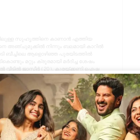
ക്കിലുള്ള സുഹൃത്തിനെ കാണാൻ എത്തിയ
)നെ അഞ്ചുമുക്കിൽ നിന്നും ബലമായി കാറിൽ
ാടി ബീച്ചിലെ ആളൊഴിഞ്ഞ പുരയിടത്തിൽ
ൊണ്ടും മറ്റും ക്രൂരമായി മർദിച്ച ശേഷം
 വീട്ടിൽ ജാസ്മീർ (20), കുരയ്ക്കണ്ണി ഐഷ
തിരുവമ്പാടി ഇസ്മയിൽ മൻസിലിൽ ബെദിൻ ഷാ
ൻ ഷാ 2014 ൽ ഒരു തമിഴ്നാട് സ്വദേശിയെ
ന്നയാളാണ്.
More