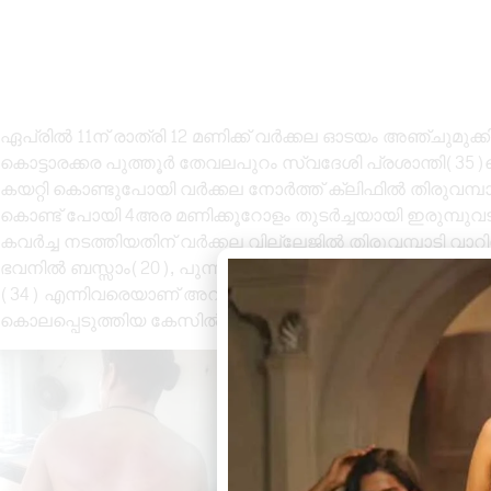
ഏപ്രിൽ 11ന് രാത്രി 12 മണിക്ക് വർക്കല ഓടയം അഞ്ചുമു
കൊട്ടാരക്കര പുത്തൂർ തേവലപുറം സ്വദേശി പ്രശാന്തി(35
കയറ്റി കൊണ്ടുപോയി വർക്കല നോർത്ത് ക്ലിഫിൽ തിരുവമ്പ
കൊണ്ട് പോയി 4അര മണിക്കൂറോളം തുടർച്ചയായി ഇരുമ്പുവടിക
കവർച്ച നടത്തിയതിന് വർക്കല വില്ലേജിൽ തിരുവമ്പാടി വാറിൽ
ഭവനിൽ ബസ്സാം(20), പുന്നക്കുളം ചരുവിള വീട്ടിൽ (20), 
(34) എന്നിവരെയാണ് അറസ്റ്റ് ചെയ്തത്. അറസ്റ്റിലായ ബെദി
കൊലപ്പെടുത്തിയ കേസിൽ കോടതി ജാമ്യത്തിൽ കഴിഞ്ഞു വ