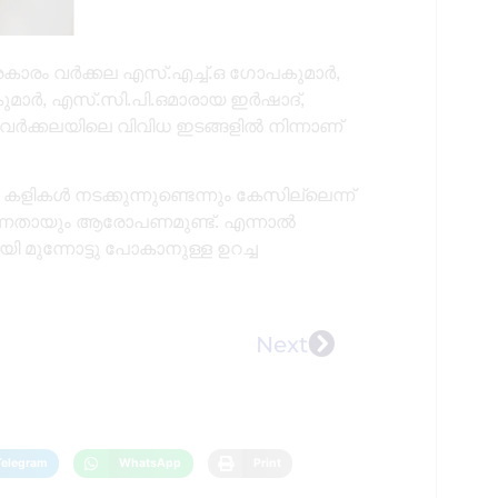
കാരം വർക്കല എസ്.എച്ച്.ഒ ഗോപകുമാർ,
ാർ, എസ്.സി.പി.ഒമാരായ ഇർഷാദ്,
വർക്കലയിലെ വിവിധ ഇടങ്ങളിൽ നിന്നാണ്
 കളികൾ നടക്കുന്നുണ്ടെന്നും കേസില്ലെന്ന്
കുന്നതായും ആരോപണമുണ്ട്. എന്നാൽ
ി മുന്നോട്ടു പോകാനുള്ള ഉറച്ച
Next
Telegram
WhatsApp
Print