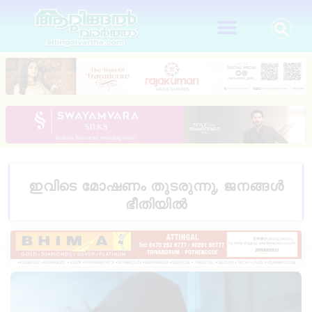
ഇവിടെ മോഷണം തുടരുന്നു, ജനങ്ങൾ
ഭീതിയിൽ