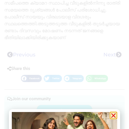
സമീപത്തെ ക്യാമറ സ്ഥാപിച്ച വീടുകളിൽനിന്നു രാത്രി
സമയത്തെ ദൃശ്യങ്ങൾ പോലീസ് പരിശോധിച്ചു.
പോലീസ് നായയും വിരലടയാള വിദഗ്ദരും
സ്ഥലത്തെത്തി.അടുത്തടുത്ത വീടുകളിൽ തുടർച്ചയായ
രണ്ടാം ദിവസവും മോഷണം നടന്നത് ജനങ്ങളെ
ഭീതിയിലാക്കിയിരിക്കുകയാണ്
Previous
Next
Share this
Facebook
Twitter
Telegram
WhatsApp
Join our community
Join our Telegram Channel
Join Facebook group