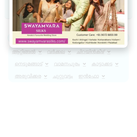
Join WhatsApp Community
ആറ്റിങ്ങൽ
വർക്കല
ചിറയിൻകീഴ്
നെടുമങ്ങാട്
വാമനപുരം
കാട്ടാക്കട
അരുവിക്കര
ചുറ്റുവട്ടം
ഇൻഫോ