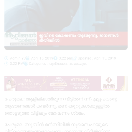
Admin YS
April 15, 2019
3:22 pm
Updated : April 15, 2019
3:22 PM
Categories :
പുല്ലമ്പാറ
,
വാമനപുരം
പേരുമല: ആളില്ലാതിരുന്ന വീട്ടിൽനിന്ന്‌ എട്ടുപവന്റെ
ആഭരണങ്ങൾ കവർന്നു. മണിക്കൂറുകൾക്കുള്ളിൽ
തൊട്ടടുത്ത വീട്ടിലും മോഷണം ശ്രമം.
പേരുമല സുബിൻ മൻസിലിൽ നുസൈഫയുടെ
വീട്ടിലാണ് ആദ്യമോഷണം നടന്നത്. വീട്ടിൽനിന്ന്‌