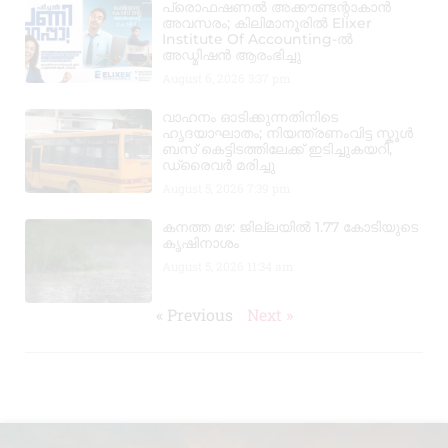
പ്രൊഫഷണൽ അക്കൗണ്ടന്റാകാൻ
അവസരം; കിലിമാനൂരിൽ Elixer
Institute Of Accounting-ൽ
അഡ്മിഷൻ ആരംഭിച്ചു
August 6, 2026
3:37 pm
വാഹനം ഓടിക്കുന്നതിനിടെ
ഹൃദയാഘാതം; നിയന്ത്രണംവിട്ട സ്കൂൾ
ബസ് കെട്ടിടത്തിലേക്ക് ഇടിച്ചുകയറി,
ഡ്രൈവർ മരിച്ചു
August 5, 2026
7:39 pm
കനത്ത മഴ: ജില്ലയിൽ 1.77 കോടിയുടെ
കൃഷിനാശം
August 5, 2026
11:34 am
« Previous
Next »