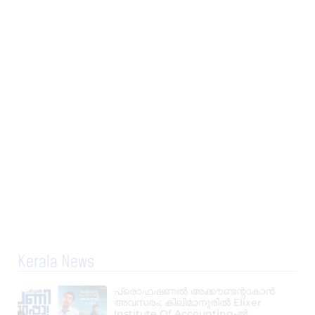
Kerala News
പ്രൊഫഷണൽ അക്കൗണ്ടന്റാകാൻ
അവസരം; കിലിമാനൂരിൽ Elixer
Institute Of Accounting-ൽ