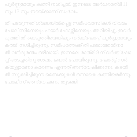
പൂ​ർ​ണ്ണ​മാ​യും ക​ത്തി ന​ശി​ച്ച​ത്. ഇ​ന്ന​ലെ അ​ർ​ധ​രാ​ത്രി 11
നും 12 ​നും ഇ​ട​യ്ക്കാ​ണ് സം​ഭ​വം.
തീ ​പ​ട​രു​ന്ന​ത് ശ്ര​ദ്ധ​യി​ൽ​പ്പെ​ട്ട സ​മീ​പ​വാ​സി​ക​ൾ വി​വ​രം
പോ​ലീ​സി​നെ​യും ഫ​യ​ർ ഫോ​ഴ്സി​നെ​യും അ​റി​യി​ച്ചു. ഇ​വ​ർ
എ​ത്തി തീ ​കെ​ടു​ത്തി​യെ​ങ്കി​ലും വ​ർ​ക്ക്ഷോ​പ്പ് പൂ​ർ​ണ്ണ​മാ​യും
ക​ത്തി ന​ശി​ച്ചി​രു​ന്നു. സ​മീ​പ​ത്തേ​ക്ക് തീ ​പ​ട​രാ​ത്ത​തി​നാ​
ൽ വ​ൻ​ദു​ര​ന്തം ഒ​ഴി​വാ​യി. ഇ​ന്ന​ലെ രാ​ത്രി 9 ന് ​വ​ർ​ക്ക് ഷോ​
പ്പ് അ​ട​ച്ച​തിനു ​ശേ​ഷം ജ​യ​ൻ പോ​യി​രു​ന്നു. ഷോ​ർ​ട്ട് സ​ർ​
ക്യൂ​ട്ടാ​ണോ കാ​ര​ണം എ​ന്ന​ത് അ​ന്വേ​ഷി​ക്കു​ന്നു. ക​ട​യി​
ൽ സൂ​ക്ഷി​ച്ചി​രു​ന്ന ബൈ​ക്കു​ക​ൾ ഒ​ന്നാ​കെ ക​ത്തി​യ​മ​ർ​ന്നു.
പോ​ലീ​സ് അ​ന്വേ​ഷ​ണം തു​ട​ങ്ങി.