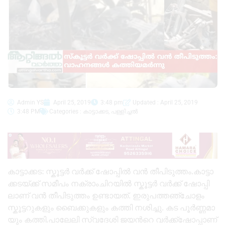
Admin YS
April 25, 2019
3:48 pm
Updated : April 25, 2019
3:48 PM
Categories :
കാട്ടാക്കട
,
പള്ളിച്ചൽ
കാ​ട്ടാ​ക്ക​ട: സ്കൂ​ട്ട​ർ വ​ർ​ക്ക് ഷോ​പ്പി​ൽ വ​ൻ തീ​പി​ടു​ത്തം.കാ​ട്ടാ​
ക്ക​ട​യ്ക്ക് സ​മീ​പം ന​ക്രാം​ചി​റ​യി​ൽ സ്കൂ​ട്ട​ർ വ​ർ​ക്ക് ഷോ​പ്പി​
ലാണ് വ​ൻ തീ​പി​ടു​ത്തം ഉണ്ടായത്. ഇ​രു​പ​ത്ത​ഞ്ചോ​ളം
സ്കൂ​ട്ട​റു​ക​ളും ബൈ​ക്കു​ക​ളും ക​ത്തി ന​ശി​ച്ചു. ക​ട പൂ​ർ​ണ്ണ​മാ​
യും ക​ത്തി.പാ​ലേ​ലി സ്വ​ദേ​ശി ജ​യ​ന്‍റെ വ​ർ​ക്ക്ഷോ​പ്പാ​ണ്