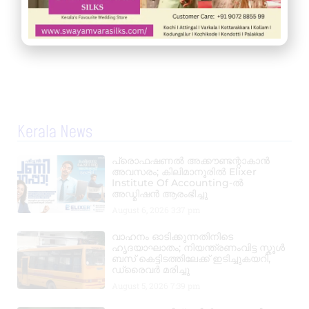
Kerala News
പ്രൊഫഷണൽ അക്കൗണ്ടന്റാകാൻ
അവസരം; കിലിമാനൂരിൽ Elixer
Institute Of Accounting-ൽ
അഡ്മിഷൻ ആരംഭിച്ചു
August 6, 2026
3:37 pm
വാഹനം ഓടിക്കുന്നതിനിടെ
ഹൃദയാഘാതം; നിയന്ത്രണംവിട്ട സ്കൂൾ
ബസ് കെട്ടിടത്തിലേക്ക് ഇടിച്ചുകയറി,
ഡ്രൈവർ മരിച്ചു
August 5, 2026
7:39 pm