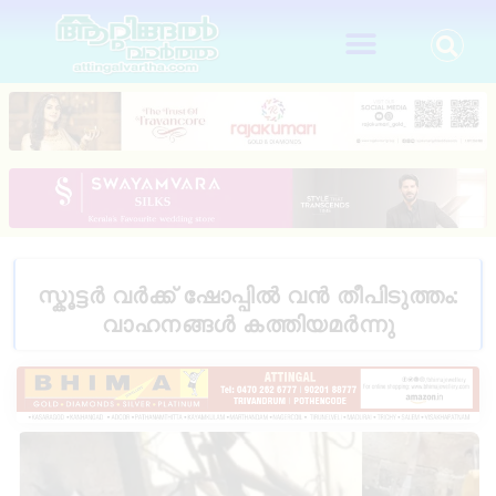
സ്കൂ​ട്ട​ർ വ​ർ​ക്ക് ഷോ​പ്പി​ൽ വ​ൻ തീ​പി​ടു​ത്തം:
വാഹനങ്ങൾ കത്തിയമർന്നു