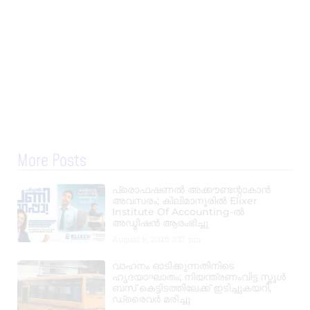
More Posts
പ്രൊഫഷണൽ അക്കൗണ്ടന്റാകാൻ
അവസരം; കിലിമാനൂരിൽ Elixer
Institute Of Accounting-ൽ
അഡ്മിഷൻ ആരംഭിച്ചു
August 6, 2026
3:37 pm
വാഹനം ഓടിക്കുന്നതിനിടെ
ഹൃദയാഘാതം; നിയന്ത്രണംവിട്ട സ്കൂൾ
ബസ് കെട്ടിടത്തിലേക്ക് ഇടിച്ചുകയറി,
ഡ്രൈവർ മരിച്ചു