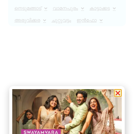
നെടുമങ്ങാട്
വാമനപുരം
കാട്ടാക്കട
അരുവിക്കര
ചുറ്റുവട്ടം
ഇൻഫോ