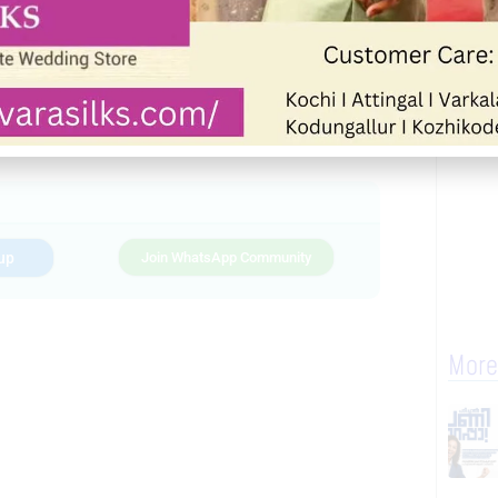
Telegram
WhatsApp
Print
up
Join WhatsApp Community
More