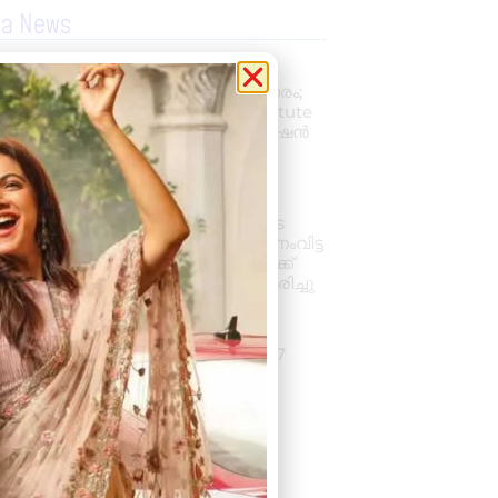
la News
പ്രൊഫഷണൽ
അക്കൗണ്ടന്റാകാൻ അവസരം;
കിലിമാനൂരിൽ Elixer Institute
Of Accounting-ൽ അഡ്മിഷൻ
ആരംഭിച്ചു
August 6, 2026
3:37 pm
വാഹനം ഓടിക്കുന്നതിനിടെ
ഹൃദയാഘാതം; നിയന്ത്രണംവിട്ട
സ്കൂൾ ബസ് കെട്ടിടത്തിലേക്ക്
ഇടിച്ചുകയറി, ഡ്രൈവർ മരിച്ചു
August 5, 2026
7:39 pm
കനത്ത മഴ: ജില്ലയിൽ 1.77
കോടിയുടെ കൃഷിനാശം
August 5, 2026
11:34 am
« Previous
Next »