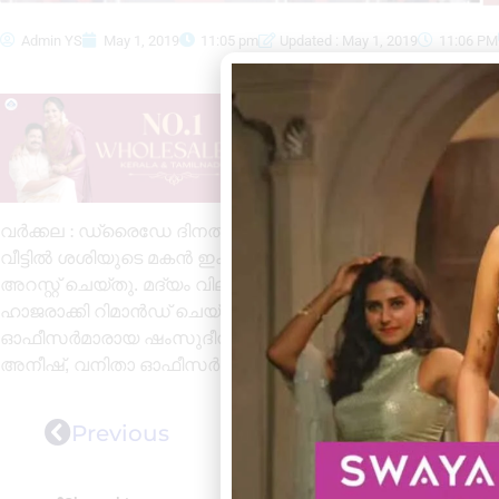
Admin YS
May 1, 2019
11:05 pm
Updated : May 1, 2019
11:06 PM
വർക്കല : ഡ്രൈഡേ ദിനത്തിൽ മദ്യവുമായി യുവാവ് പിടിയ
വീട്ടിൽ ശശിയുടെ മകൻ ഇക്രു എന്നുവിളിക്കുന്ന മണികണ്ഠ(
അറസ്റ്റ് ചെയ്തു. മദ്യം വില്പന നടത്തിയ വകയിൽ കിട്ടി
ഹാജരാക്കി റിമാൻഡ് ചെയ്തു. റെയ്‌ഡിൽ എക്‌സൈസ് ഇൻസ്‌പ
ഓഫീസർമാരായ ഷംസുദീൻ, ബിജു, സിവിൽ എക്‌സൈസ് ഓഫീ
അനീഷ്, വനിതാ ഓഫീസർമാരായ ദീപ്തി, സ്മിത, സുചി എന്നിവർ 
Previous