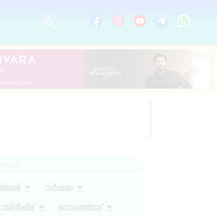
ിങ്ങൽ
വർക്കല
റയിൻകീഴ്
നെടുമങ്ങാട്