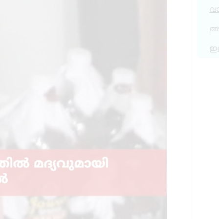
വ
അര
ഇ