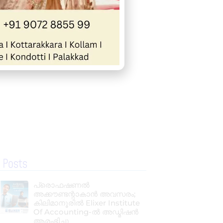
 Posts
പ്രൊഫഷണൽ
അക്കൗണ്ടന്റാകാൻ അവസരം;
കിലിമാനൂരിൽ Elixer Institute
Of Accounting-ൽ അഡ്മിഷൻ
ആരംഭിച്ചു