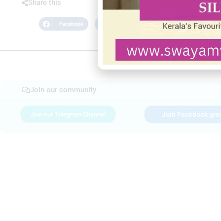
Share this
Facebook
Twitter
LinkedIn
Join our community
Join our Telegram Channel
Join Facebook gro