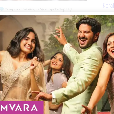
Kera
Categories :
വർക്കല
,
വർക്കല മുനിസിപ്പാലിറ്റി
ിൽ. വർക്കല ജവഹർപാർക്ക് ദേശത്തു പുതുവൽ
33)നെ പത്ത് ലിറ്റർ മദ്യവുമായി എക്‌സൈസ്
യ തുകയും കണ്ടെടുത്തു. പ്രതിയെ കോടതിയിൽ
െക്ടർ സജീവ് കുമാറിനൊപ്പം, പ്രിവന്റീവ്
സർമാരായ പ്രിൻസ്, ഷിജു, അരുൺ രാജ്,
പങ്കെടുത്തു.
Next