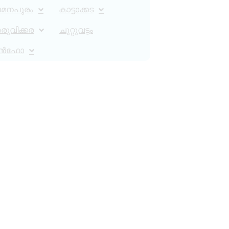
ാമനപുരം
കാട്ടാക്കട
ുവിക്കര
ചുറ്റുവട്ടം
ൻഫോ