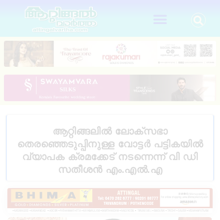
ആറ്റിങ്ങലിൽ ലോക്സഭാ
തെരഞ്ഞെടുപ്പിനുള്ള വോട്ടർ പട്ടികയിൽ
വ്യാപക ക്രമക്കേട് നടന്നെന്ന് വി ഡി
സതീശൻ എം.എൽ.എ