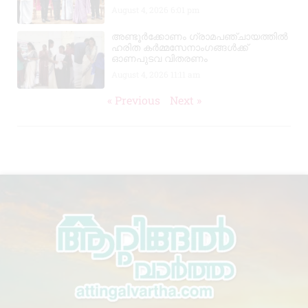
August 4, 2026
6:01 pm
അണ്ടൂർക്കോണം ഗ്രാമപഞ്ചായത്തിൽ
ഹരിത കർമ്മസേനാംഗങ്ങൾക്ക്
ഓണപുടവ വിതരണം
August 4, 2026
11:11 am
« Previous
Next »