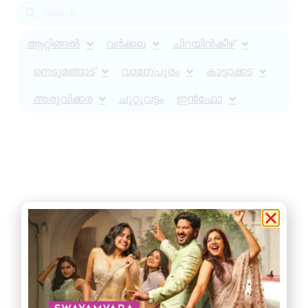
ആറ്റിങ്ങൽ
വർക്കല
ചിറയിൻകീഴ്
നെടുമങ്ങാട്
വാമനപുരം
കാട്ടാക്കട
അരുവിക്കര
ചുറ്റുവട്ടം
ഇൻഫോ