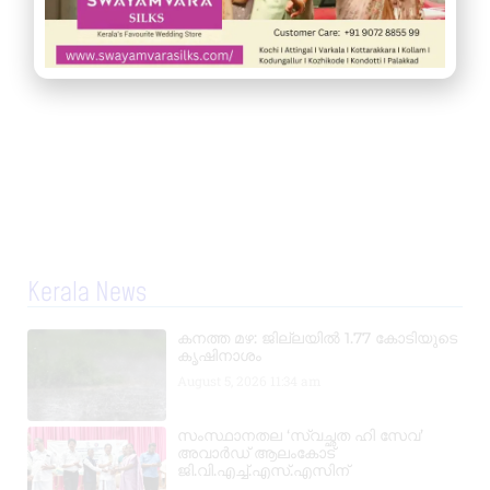
Kerala News
കനത്ത മഴ: ജില്ലയിൽ 1.77 കോടിയുടെ
കൃഷിനാശം
August 5, 2026
11:34 am
സംസ്ഥാനതല ‘സ്വച്ഛത ഹി സേവ’
അവാർഡ് ആലംകോട്
ജി.വി.എച്ച്.എസ്.എസിന്