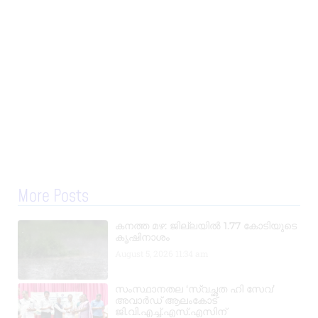
More Posts
കനത്ത മഴ: ജില്ലയിൽ 1.77 കോടിയുടെ
കൃഷിനാശം
August 5, 2026
11:34 am
സംസ്ഥാനതല ‘സ്വച്ഛത ഹി സേവ’
അവാർഡ് ആലംകോട്
ജി.വി.എച്ച്.എസ്.എസിന്