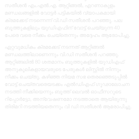
സതീശൻ എം.എൽ.എ. ആറ്റിങ്ങൽ, എറണാകുളം
മണ്ഡലങ്ങളിൽ വോട്ടർ പട്ടികയിൽ വ്യാപകമായി
ക്രമക്കേട് നടന്നെന്ന് വി.ഡി സതീശൻ പറഞ്ഞു. പല
ബൂത്തുകളിലും യുഡിഎഫിന് വോട്ട് ചെയ്യുന്ന 40
പേരെ വരെ നീക്കം ചെയ്തെന്നും അദ്ദേഹം ആരോപിച്ചു.
ഏറ്റവുമധികം ക്രമക്കേട് നടന്നത് ആറ്റിങ്ങൽ
മണ്ഡലത്തിലാണെന്നും വി.ഡി സതീശൻ പറഞ്ഞു.
ആറ്റിങ്ങലിൽ 80 ശതമാനം ബൂത്തുകളിൽ യുഡിഎഫ്
അനുകൂലികളായവരുടെ പേരുകൾ ലിസ്റ്റിൽ നിന്നും
നീക്കം ചെയ്തു. കഴിഞ്ഞ നിയമ സഭ തെരഞ്ഞെടുപ്പിൽ
വോട്ട് ചെയ്തവരെയടക്കം എല്‍ഡിഎഫ് ഗൂഢാലോചന
നടത്തി നീക്കിയെന്നും ബൂത്ത്‌ ലെവൽ ഓഫീസറുടെ
റിപ്പോർട്ടോ, അന്വേഷണമോ നടത്താതെ ആയിരുന്നു
തിരിമറി നടത്തിയതെന്നും വി ഡി സതീശന്‍ ആരോപിച്ചു.