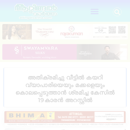
അതിക്രമിച്ചു വീട്ടിൽ കയറി
വ്യാപാരിയെയും മക്കളെയും
കൊലപ്പെടുത്താൻ ശ്രമിച്ച കേസിൽ
19കാരൻ അറസ്റ്റിൽ