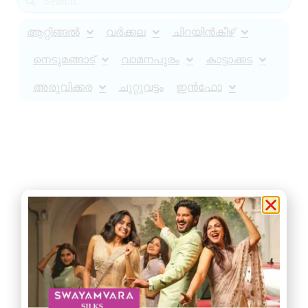
ആറ്റിങ്ങൽ
വർക്കല
ചിറയിൻകീഴ്
നെടുമങ്ങാട്
വാമനപുരം
കാട്ടാക്കട
അരുവിക്കര
ചുറ്റുവട്ടം
ഇൻഫോ