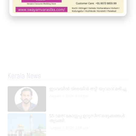
Kerala News
ഇടവയിൽ ട്രെയിൻ തട്ടി യുവാവ് മരിച്ചു
August 9, 2026
8:03 pm
55-ാമത് കോട്ടുപ്പ ഉറൂസിന് ഒരുക്കങ്ങൾ
തുടങ്ങി
August 9, 2026
2:19 pm