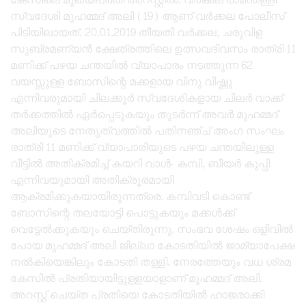
സ്വദേശി മുഹമ്മദ്‌ അലി (19) ആണ് വർക്കല പോലീസ്
പിടിയിലായത്. 20.01.2019 തീയതി വർക്കല, ചരുവിള
സുബ്രമണ്യൻ ക്ഷേത്രത്തിലെ ഉത്സവദിവസം രാത്രി 11
മണിക്ക് പഴയ ചന്തയിൽ വ്യാപാരം നടത്തുന്ന 62
വയസ്സുള്ള ബോസിന്റെ മക്കളായ വിനു വിഷ്ണു
എന്നിവരുമായി ചിലക്കൂർ സ്വദേശികളായ ചിലർ വാക്ക്
തർക്കത്തിൽ ഏർപ്പെടുകയും തുടർന്ന് അവർ മുഹമ്മദ്‌
അലിയുടെ നേതൃത്വത്തിൽ പതിനഞ്ച് അംഗ സംഘം
രാത്രി 11 മണിക്ക് വ്യാപാരിയുടെ പഴയ ചന്തയിലുള്ള
വീട്ടിൽ അതിക്രമിച്ച് കയറി വാൾ- കമ്പി, ബീയർ കുപ്പി
എന്നിവയുമായി അതിക്രൂരമായി
ആക്രമിക്കുകയായിരുന്നത്രെ. കമ്പിവടി കൊണ്ട്
ബോസിന്റെ തലയോട്ടി പൊട്ടുകയും മക്കൾക്ക്
വെട്ടേൽക്കുകയും ചെയ്തിരുന്നു. സംഭവ ശേഷം ഒളിവിൽ
പോയ മുഹമ്മദ്‌ അലി ജില്ലാ കോടതിയിൽ ജാമ്യാപേക്ഷ
നൽകിയെങ്കിലും കോടതി തള്ളി. നേരത്തേയും വധ ശ്രമ
കേസിൽ പ്രതിയായിട്ടുള്ളയാളാണ് മുഹമ്മദ്‌ അലി.
അറസ്റ്റ് ചെയ്ത പ്രതിയെ കോടതിയിൽ ഹാജരാക്കി