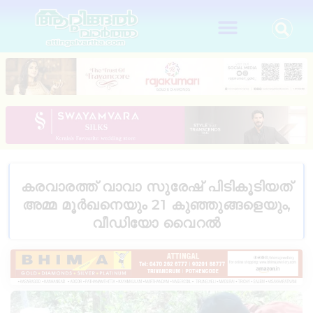
കരവാരത്ത് വാവാ സുരേഷ് പിടികൂടിയത്
അമ്മ മൂർഖനെയും 21 കുഞ്ഞുങ്ങളെയും,
വീഡിയോ വൈറൽ