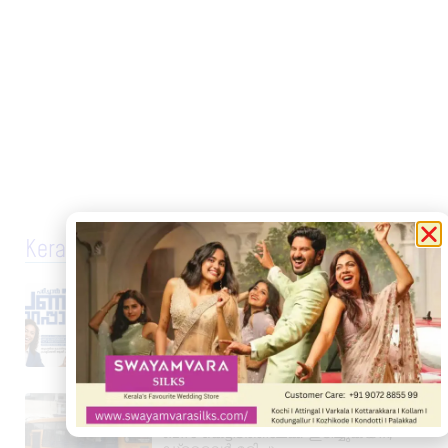
Kerala News
പ്രൊഫഷണൽ അക്കൗണ്ടന്റാകാൻ
അവസരം; കിലിമാനൂരിൽ Elixer
Institute Of Accounting-ൽ
അഡ്മിഷൻ ആരംഭിച്ചു
August 6, 2026
3:37 pm
വാഹനം ഓടിക്കുന്നതിനിടെ
ഹൃദയാഘാതം; നിയന്ത്രണംവിട്ട സ്കൂൾ
ബസ് കെട്ടിടത്തിലേക്ക് ഇടിച്ചുകയറി,