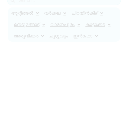
ആറ്റിങ്ങൽ
വർക്കല
ചിറയിൻകീഴ്
നെടുമങ്ങാട്
വാമനപുരം
കാട്ടാക്കട
അരുവിക്കര
ചുറ്റുവട്ടം
ഇൻഫോ