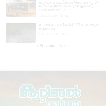
ഹൃദയാഘാതം; നിയന്ത്രണംവിട്ട സ്കൂൾ
ബസ് കെട്ടിടത്തിലേക്ക് ഇടിച്ചുകയറി,
ഡ്രൈവർ മരിച്ചു
August 5, 2026
7:39 pm
കനത്ത മഴ: ജില്ലയിൽ 1.77 കോടിയുടെ
കൃഷിനാശം
August 5, 2026
11:34 am
« Previous
Next »