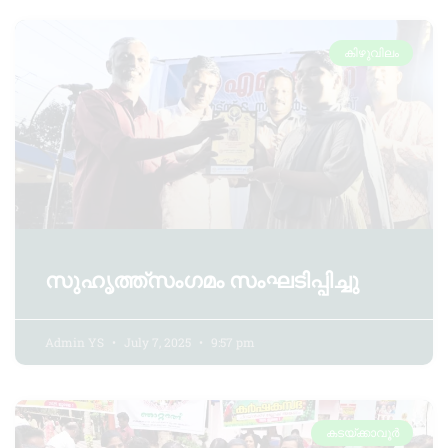
കിഴുവിലം
സുഹൃത്ത്സംഗമം സംഘടിപ്പിച്ചു
Admin YS
July 7, 2025
9:57 pm
കടയ്ക്കാവൂർ