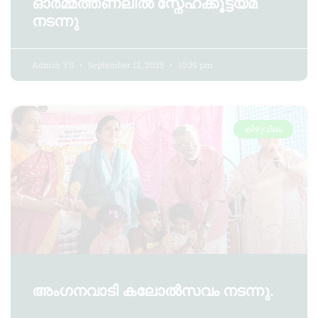
ഓർമ്മത്തണലിൽ സ്നേഹക്കൂട്ടയ്മ
നടന്നു
Admin YS
September 12, 2025
10:39 pm
കിഴുവിലം
അംഗനവാടി കലോൽസവം നടന്നു.