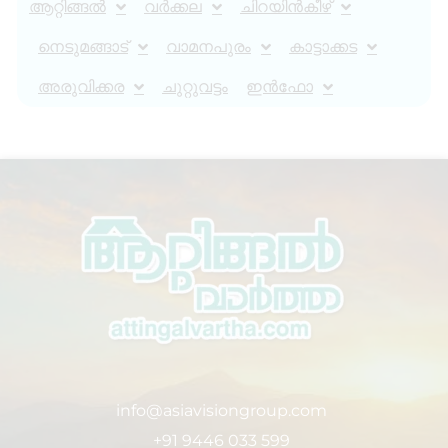
ആറ്റിങ്ങൽ
വർക്കല
ചിറയിൻകീഴ്
നെടുമങ്ങാട്
വാമനപുരം
കാട്ടാക്കട
അരുവിക്കര
ചുറ്റുവട്ടം
ഇൻഫോ
info@asiavisiongroup.com
+91 9446 033 599