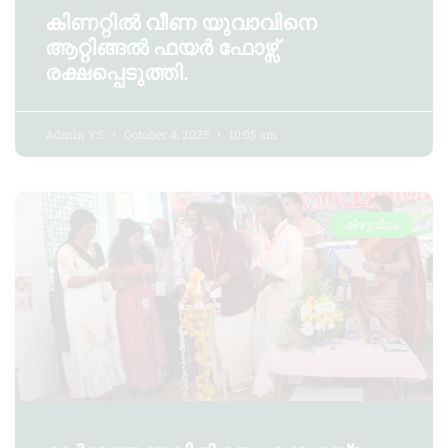
കിണറ്റിൽ വീണ യുവാവിനെ
ആറ്റിങ്ങൽ ഫയർ ഫോഴ്സ്
രക്ഷപ്പെടുത്തി.
Admin YS
October 4, 2025
10:05 am
കിഴുവിലം