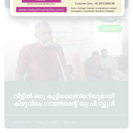
Admin YS
August 16, 2025
12:39 pm
കിഴുവിലം
വീട്ടിൽ ഒരു കുട്ടിലൈബ്രറിയുമായി
കിഴുവിലം ഗവൺമെന്റ് യു.പി.സ്ക്കൂൾ
Admin YS
July 17, 2025
3:22 pm