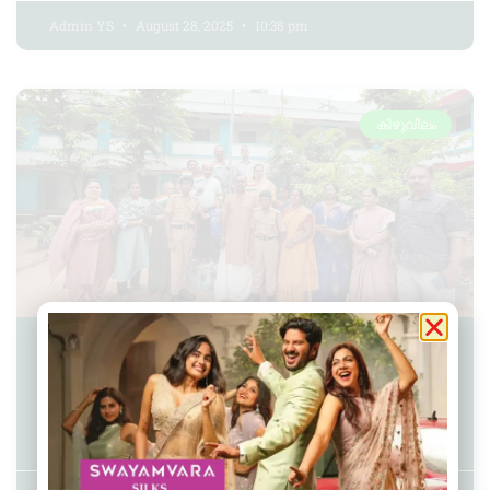
Admin YS
August 28, 2025
10:38 pm
കിഴുവിലം
കൊടിയ്ക്കകം പള്ളിക്കൂടം ഗ്രൂപ്പ്
സ്വാതന്ത്ര്യദിനാഘോഷം
സംഘടിപ്പിച്ചു