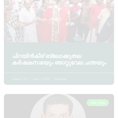
ചിറയിൻകീഴ് ബ്ലോക്കുതല
കർഷകസഭയും ഞാറ്റുവേല ചന്തയും
Admin YS
July 1, 2025
8:54 pm
കിഴുവിലം