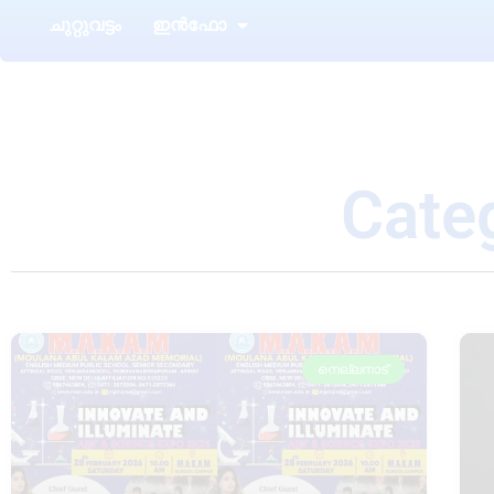
ചുറ്റുവട്ടം
ഇൻഫോ
Cate
നെല്ലനാട്