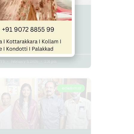
നപുരത്ത് മിനി സിവിൽ
്റേഷൻ: ബഡ്ജറ്റിൽ 2 കോടി
 അനുവദിച്ചു
 YS
February 5, 2026
2:31 pm
നെല്ലനാട്