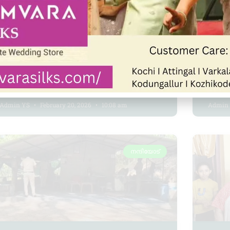
ഞാറനീലിക്കാണി ഗവ.യുപി
വാമ
സ്കൂളിൽ വര്‍ണക്കൂടാരം
സ്റ
രൂപ
Admin YS
February 20, 2026
10:08 am
Admin
നന്ദിയോട്