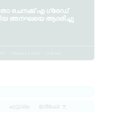
താ രചനക്ക് എ ഗ്രേഡ്
ിയ അനഘയെ ആദരിച്ചു
 YS
February 3, 2026
11:06 am
ചുറ്റുവട്ടം
ഇൻഫോ