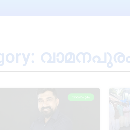
gory: വാമനപുര
വാമനപുരം