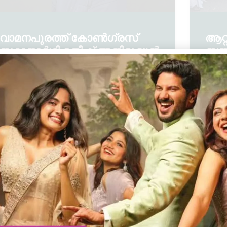
വാമനപുരത്ത് കോൺഗ്രസ്‌
ആറ്
സ്ഥാനാർഥി രതീഷ് അനിരുദ്ധൻ
ബസ
ആകുമെന്ന് സൂചന
വെഞ
കോള
Admin YS
February 23, 2026
10:32 pm
Admin
പെരിങ്ങമല