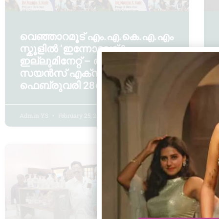
വെഞ്ഞാറമൂട് എം.എ.കെ.എ.എം
സ്കൂളിൽ ‘ഇന്നോവേറ്റ് &
ഇല്ലുമിനേറ്റ് – ആർട്ട് &
സയൻസ് എക്സ്പോ 2K26’
ഫെബ്രുവരി 28ന്
Admin YS
February 25, 2026
4:15 pm
പാങ്ങോട്