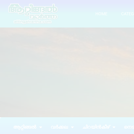
HOME
CATEG
ആറ്റിങ്ങൽ
വർക്കല
ചിറയിൻകീഴ്
നെടു