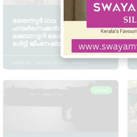
ഭരതന്നൂര്‍ ഗവ.
ഹയര്‍സെക്കൻഡറി സ്‌കൂളില്‍
ലബോറട്ടറി കോംപ്ലക്‌സും
മള്‍ട്ടി ജിംനേഷ്യവും
Admin YS
February 20, 2026
10:38 am
ആനാട്