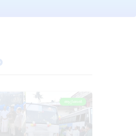
ം
ആറ്റിങ്ങൽ