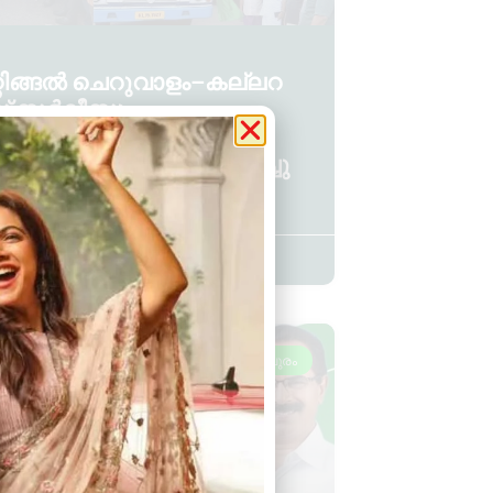
റിങ്ങൽ ചെറുവാളം–കല്ലറ
് സർവീസും
്ഞാറമൂട്–മെഡിക്കൽ
േജ് സർവീസും ആരംഭിച്ചു
 YS
February 20, 2026
11:14 am
വാമനപുരം