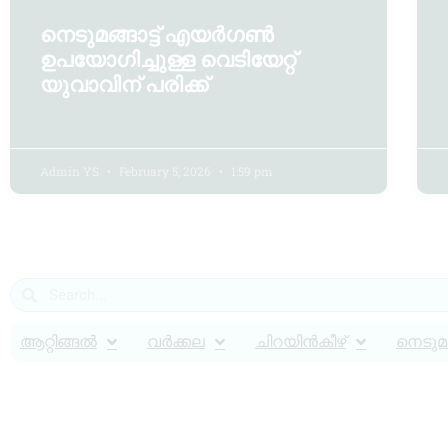
നെടുമങ്ങാട്ട് എയർഗൺ
ഉപയോഗിച്ചുള്ള വെടിയേറ്റ്
യുവാവിന് പരിക്ക്
Admin YS
February 5, 2026
1:59 pm
ആറ്റിങ്ങൽ
വർക്കല
ചിറയിൻകീഴ്
നെടുമങ