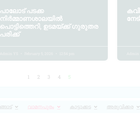
പാലോട് പടക്ക
കവി
നിർമ്മാണശാലയിൽ
നേട
പൊട്ടിത്തെറി, ഉടമയ്ക്ക് ഗുരുതര
പരിക്ക്
Admin YS
February 5, 2026
12:54 pm
Admin
1
2
3
4
5
്ങാട്
വാമനപുരം
കാട്ടാക്കട
അരുവിക്കര