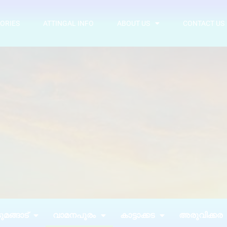
ORIES
ATTINGAL INFO
ABOUT US
CONTACT US
മങ്ങാട്
വാമനപുരം
കാട്ടാക്കട
അരുവിക്കര