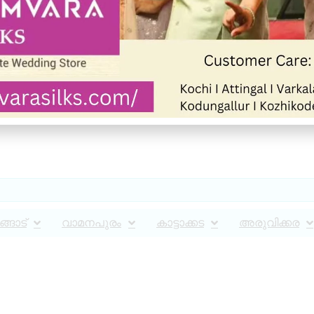
്ങാട്
വാമനപുരം
കാട്ടാക്കട
അരുവിക്കര