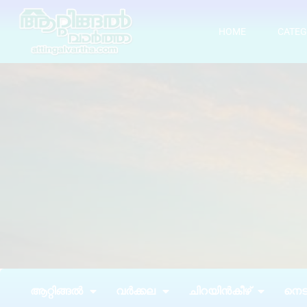
HOME
CATEG
ആറ്റിങ്ങൽ
വർക്കല
ചിറയിൻകീഴ്
നെടു