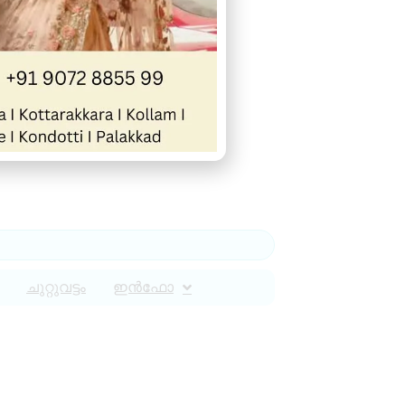
ചുറ്റുവട്ടം
ഇൻഫോ