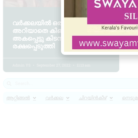
വർക്കലയിൽ ഒരു ദിവസം ആരും
അറിയാതെ കിണറ്റിൽ
അകപ്പെട്ടു കിടന്നയാളെ
രക്ഷപ്പെടുത്തി
Admin YS
September 27, 2022
11:13 am
ആറ്റിങ്ങൽ
വർക്കല
ചിറയിൻകീഴ്
നെടുമങ