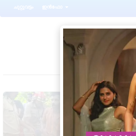
ചുറ്റുവട്ടം
ഇൻഫോ
Tag:
വർക്കല