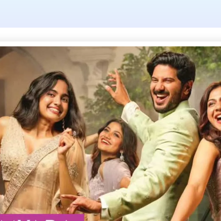
 അഗ്നിശമന സേ