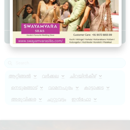
പെരിങ്ങമ്മല ഇടിഞ്ഞാറിൽ
അപ്പൂപ്പനെ ചെറുമകൻ
കുത്തിക്കൊന്നു.
Admin YS
September 15, 2025
12:51 pm
ആറ്റിങ്ങൽ
വർക്കല
ചിറയിൻകീഴ്
നെടുമങ്ങാട്
വാമനപുരം
കാട്ടാക്കട
അരുവിക്കര
ചുറ്റുവട്ടം
ഇൻഫോ