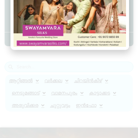
പൊറോട്ടയ്ക്കൊപ്പം നൽകിയ ഗ്രേവി
കുറഞ്ഞുപോയി, ഹോട്ടൽ
ജീവനക്കാരെ മർദിച്ചു
Admin YS
April 16, 2024
11:03 am
ആറ്റിങ്ങൽ
വർക്കല
ചിറയിൻകീഴ്
നെടുമങ്ങാട്
വാമനപുരം
കാട്ടാക്കട
അരുവിക്കര
ചുറ്റുവട്ടം
ഇൻഫോ