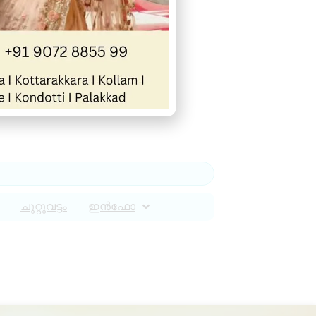
ചുറ്റുവട്ടം
ഇൻഫോ