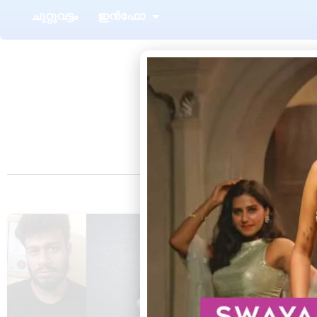
ചുറ്റുവട്ടം
ഇൻഫോ
Tag: എം
ആറ്റിങ്ങൽ