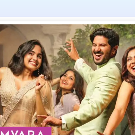
.ഡി.എം.എ പിടി