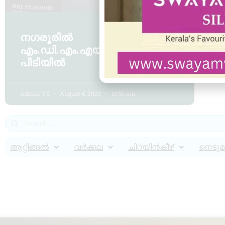
നഗരൂരിൽ
എം.ഡി.എം.എയുമായി യുവാവ്
പിടിയിൽ
Admin YS
August 4, 2025
10:50 am
ആറ്റിങ്ങൽ
വർക്കല
ചിറയിൻകീഴ്
നെടുമങ