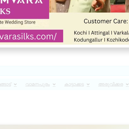
്ങാട്
വാമനപുരം
കാട്ടാക്കട
അരുവിക്കര