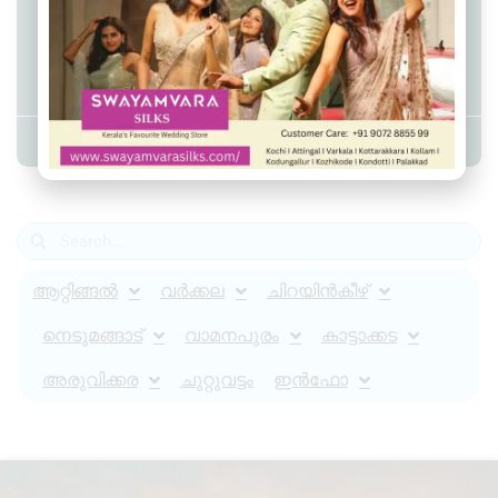
വിമാനത്തിനുള്ളിലെ മദ്യ നയത്തില്‍
മാറ്റങ്ങള്‍ വരുത്തി എയര്‍ ഇന്ത്യ,
പുതിയ നിർദേശങ്ങൾ ഇങ്ങനെ..
Admin YS
January 25, 2023
12:38 pm
ആറ്റിങ്ങൽ
വർക്കല
ചിറയിൻകീഴ്
നെടുമങ്ങാട്
വാമനപുരം
കാട്ടാക്കട
അരുവിക്കര
ചുറ്റുവട്ടം
ഇൻഫോ