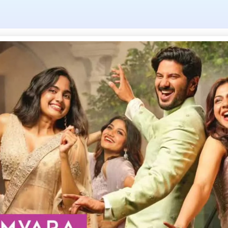
g: എ. ഷാജഹാൻ