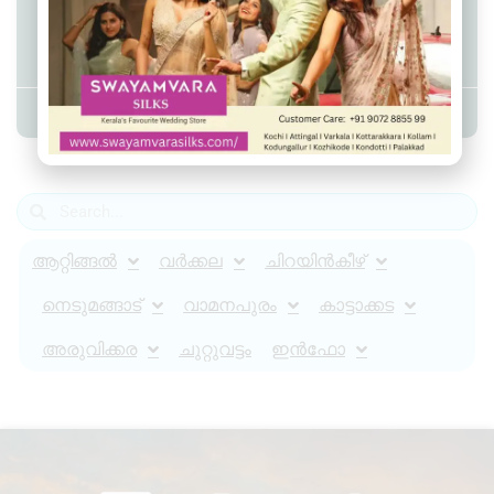
വിവിധ ഭാഗങ്ങളിൽ നാളെ പകൽ
വൈദ്യുതി മുടങ്ങും
Admin YS
April 17, 2024
8:36 pm
ആറ്റിങ്ങൽ
വർക്കല
ചിറയിൻകീഴ്
നെടുമങ്ങാട്
വാമനപുരം
കാട്ടാക്കട
അരുവിക്കര
ചുറ്റുവട്ടം
ഇൻഫോ