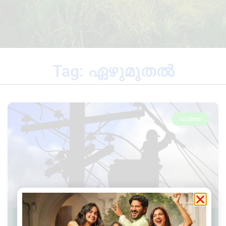
Tag: ഏഴുമുതൽ
വാർത്ത