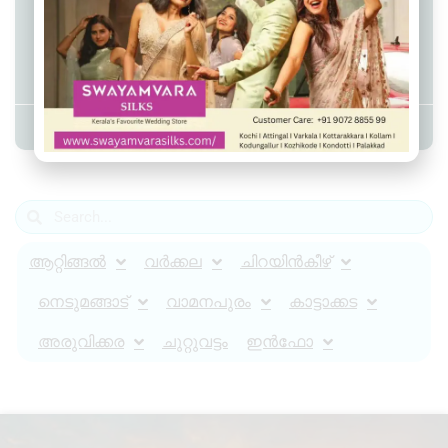
പുഴയില്‍ കുളിക്കാനിറങ്ങിയ
പതിമൂന്നുകാരൻ ഒഴുക്കില്‍പ്പെട്ട്
മരിച്ചു.
Admin YS
May 11, 2024
11:19 pm
ആറ്റിങ്ങൽ
വർക്കല
ചിറയിൻകീഴ്
നെടുമങ്ങാട്
വാമനപുരം
കാട്ടാക്കട
അരുവിക്കര
ചുറ്റുവട്ടം
ഇൻഫോ