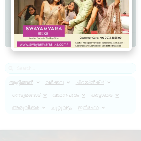
ഓടി കളിക്കുന്നതിനിടെ 3
വിദ്യാർത്ഥികൾ കിണറ്റിൽ വീണു,
സംഭവം ആറ്റിങ്ങലിൽ
Admin YS
March 30, 2024
3:30 pm
ആറ്റിങ്ങൽ
വർക്കല
ചിറയിൻകീഴ്
നെടുമങ്ങാട്
വാമനപുരം
കാട്ടാക്കട
അരുവിക്കര
ചുറ്റുവട്ടം
ഇൻഫോ