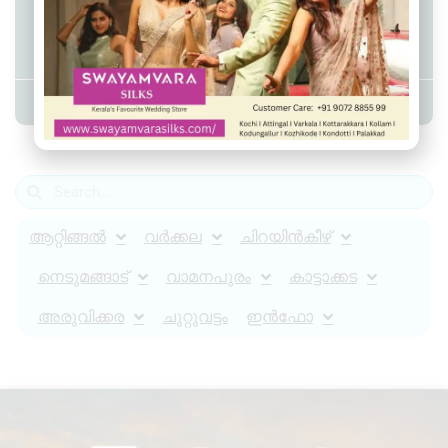
മുതലപ്പൊഴിയിൽ അജ്ഞാത
മൃതദേഹം കണ്ടെത്തി.
Admin YS
May 8, 2024
9:26 am
ആറ്റിങ്ങൽ
വർക്കല
ചിറയിൻകീഴ്
നെടുമങ്ങാട്
വാമനപുരം
കാട്ടാക്കട
അരുവിക്കര
ചുറ്റുവട്ടം
ഇൻഫോ