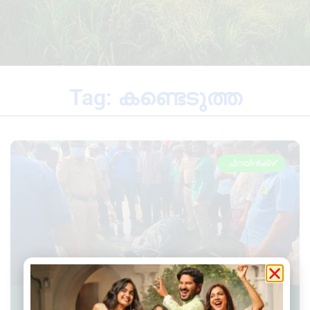
Tag: കണ്ടെടുത്ത
ചിറയിൻകീഴ്