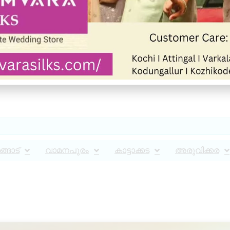
്ങാട്
വാമനപുരം
കാട്ടാക്കട
അരുവിക്കര