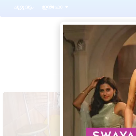
ചുറ്റുവട്ടം
ഇൻഫോ
Tag: ക
കാട്ടാക്കട