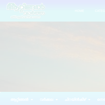
HOME
CATEG
ആറ്റിങ്ങൽ
വർക്കല
ചിറയിൻകീഴ്
നെടു