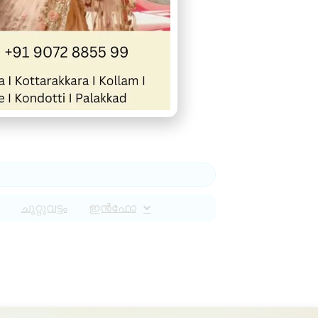
ചുറ്റുവട്ടം
ഇൻഫോ