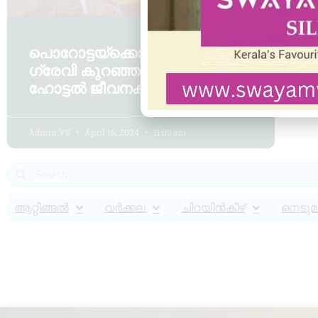
പൊറോട്ടയ്ക്കൊപ്പം നൽകിയ
ഗ്രേവി കുറഞ്ഞുപോയി,
ഹോട്ടൽ ജീവനക്കാരെ മർദിച്ചു
Admin YS
April 16, 2024
11:03 am
ആറ്റിങ്ങൽ
വർക്കല
ചിറയിൻകീഴ്
നെടുമങ