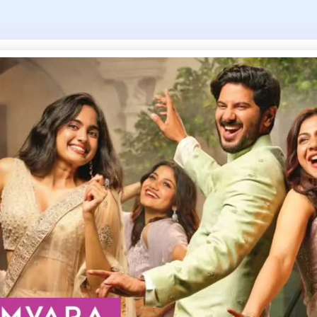
യ്യിലുണ്ടായിരു