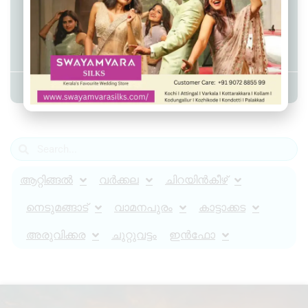
മാറനല്ലൂർ പുന്നാവൂർ മാവേലി
സ്റ്റോർ കുത്തിത്തുറന്ന് പണം
കവർന്നു
Admin YS
August 16, 2025
8:12 am
ആറ്റിങ്ങൽ
വർക്കല
ചിറയിൻകീഴ്
നെടുമങ്ങാട്
വാമനപുരം
കാട്ടാക്കട
അരുവിക്കര
ചുറ്റുവട്ടം
ഇൻഫോ