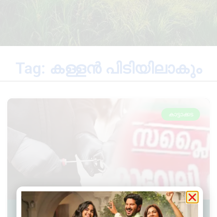
Tag: കള്ളൻ പിടിയിലാകും
കാട്ടാക്കട