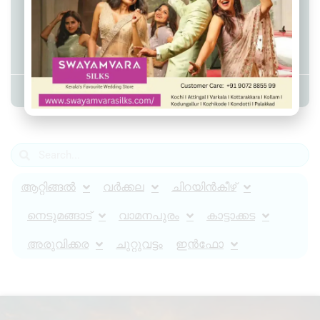
വർക്കല പാപനാശം ബീച്ചിൽ
ഇംഗ്ലണ്ട് സ്വദേശി
അപകടത്തിൽപ്പെട്ടു മരിച്ചു
Admin YS
April 5, 2024
2:20 pm
ആറ്റിങ്ങൽ
വർക്കല
ചിറയിൻകീഴ്
നെടുമങ്ങാട്
വാമനപുരം
കാട്ടാക്കട
അരുവിക്കര
ചുറ്റുവട്ടം
ഇൻഫോ