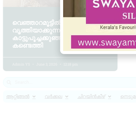
വെഞ്ഞാറമൂട്ടിൽ പുരയിടം
വൃത്തിയാക്കുന്നതിനിടെ മൂന്ന്
കാട്ടുപൂച്ചക്കുഞ്ഞുങ്ങളെ
കണ്ടെത്തി
Admin YS
June 3, 2026
12:18 pm
ആറ്റിങ്ങൽ
വർക്കല
ചിറയിൻകീഴ്
നെടുമങ