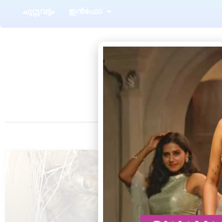
ചുറ്റുവട്ടം
ഇൻഫോ
T
നെല്ലനാട്