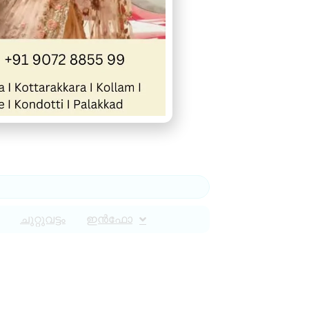
ചുറ്റുവട്ടം
ഇൻഫോ