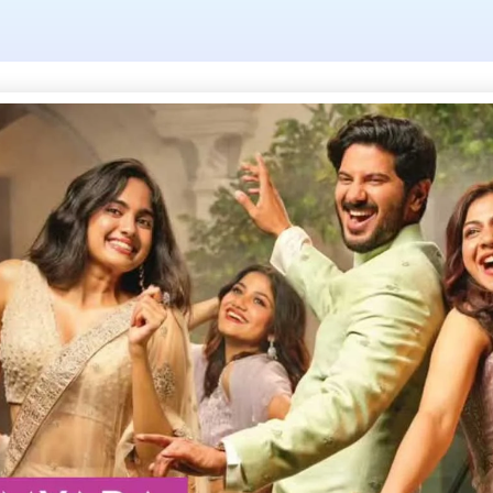
ag: കാട്ടുപൂച്ച