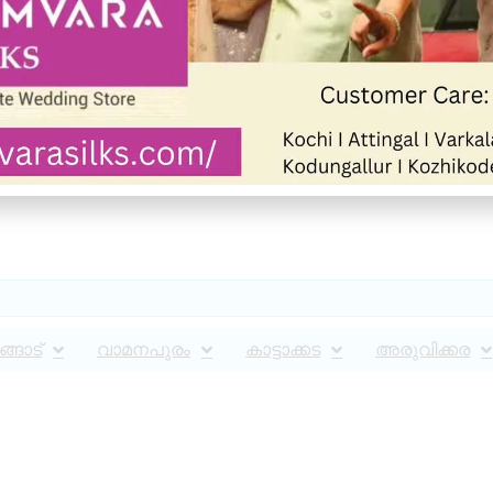
്ങാട്
വാമനപുരം
കാട്ടാക്കട
അരുവിക്കര