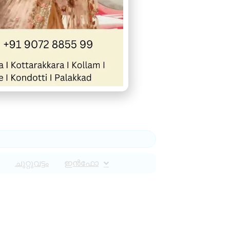
ചുറ്റുവട്ടം
ഇൻഫോ