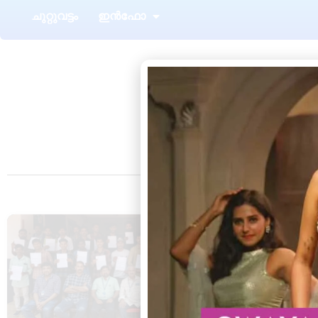
ചുറ്റുവട്ടം
ഇൻഫോ
ആറ്റിങ്ങൽ