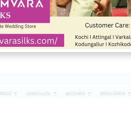
്ങാട്
വാമനപുരം
കാട്ടാക്കട
അരുവിക്കര