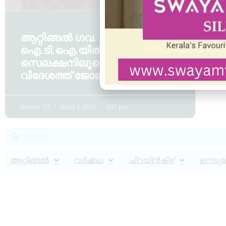
ആറ്റിങ്ങൽ ഗവ.
ഐ.ടി.ഐ.യിൽ കാമ്പസ്
സെലക്ഷനിലൂടെ 33 പേർക്ക്
വിദേശത്ത് ജോലി.
Admin YS
April 3, 2024
5:07 pm
ആറ്റിങ്ങൽ
വർക്കല
ചിറയിൻകീഴ്
നെടുമങ