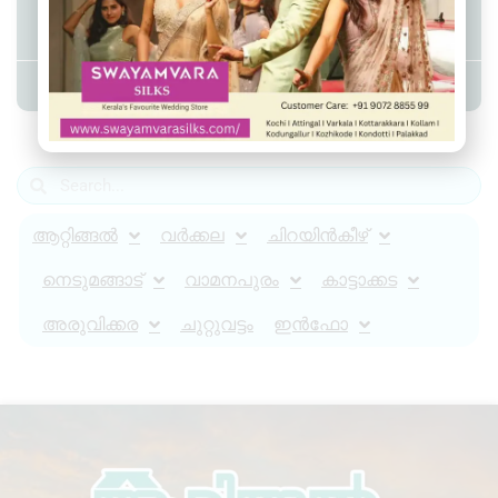
ആറ്റിങ്ങലിൽ കാറിന് തീപിടിച്ചു
Admin YS
September 13, 2025
9:43 am
ആറ്റിങ്ങൽ
വർക്കല
ചിറയിൻകീഴ്
നെടുമങ്ങാട്
വാമനപുരം
കാട്ടാക്കട
അരുവിക്കര
ചുറ്റുവട്ടം
ഇൻഫോ