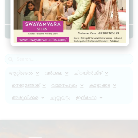
ആറ്റിങ്ങൽ വിളയിൽമൂലയിൽ ബസ്സും
കാറും കൂട്ടിയിടിച്ച് അപകടം
Admin YS
June 23, 2024
11:08 am
ആറ്റിങ്ങൽ
വർക്കല
ചിറയിൻകീഴ്
നെടുമങ്ങാട്
വാമനപുരം
കാട്ടാക്കട
അരുവിക്കര
ചുറ്റുവട്ടം
ഇൻഫോ