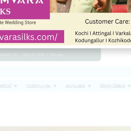
ആറ്റിങ്ങലിൽ ജാക്ക് ഹാമർ
മെഷീനുകൾ മോഷണം ചെയ്ത
പ്രതികൾ അറസ്റ്റിൽ
Admin YS
July 29, 2025
8:22 pm
്ങാട്
വാമനപുരം
കാട്ടാക്കട
അരുവിക്കര