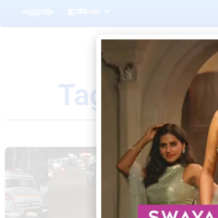
ചുറ്റുവട്ടം
ഇൻഫോ
Tag: കാൽ
ആറ്റിങ്ങൽ