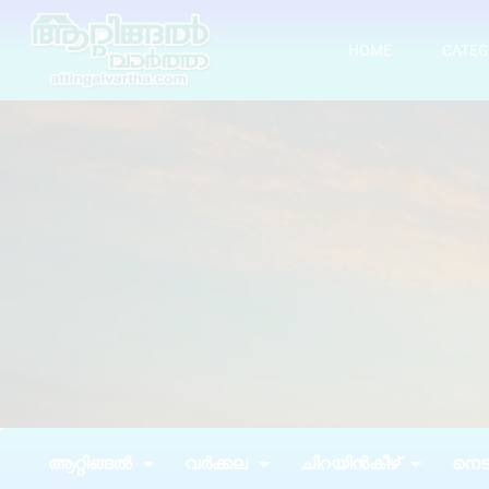
HOME
CATEG
ആറ്റിങ്ങൽ
വർക്കല
ചിറയിൻകീഴ്
നെടു