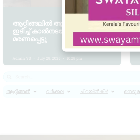
ആറ്റിങ്ങലിൽ ആംബുലൻസ്
ഇടിച്ച് കാൽനടയാത്രക്കാരൻ
മരണപ്പെട്ടു
Admin YS
July 29, 2025
10:29 pm
ആറ്റിങ്ങൽ
വർക്കല
ചിറയിൻകീഴ്
നെടുമങ