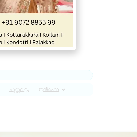
ചുറ്റുവട്ടം
ഇൻഫോ