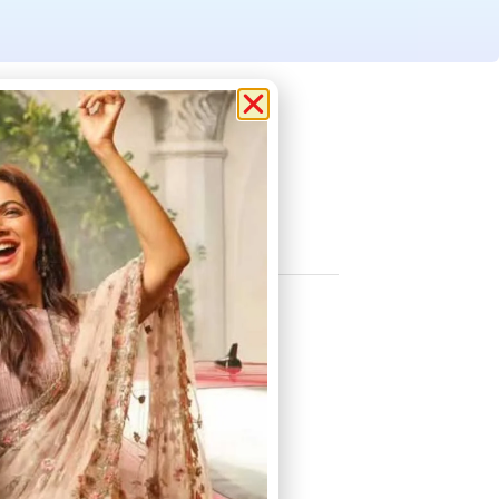
ൻ മരണം