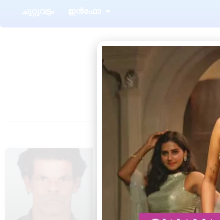
ചുറ്റുവട്ടം
ഇൻഫോ
Tag: 
ആറ്റിങ്ങൽ