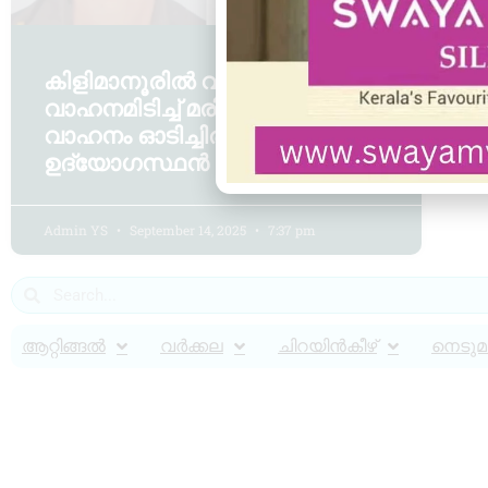
കിളിമാനൂരിൽ വായോധികൻ
വാഹനമിടിച്ച് മരിച്ച സംഭവം-
വാഹനം ഓടിച്ചിരുന്നത് പോലീസ്
ഉദ്യോഗസ്ഥൻ
Admin YS
September 14, 2025
7:37 pm
ആറ്റിങ്ങൽ
വർക്കല
ചിറയിൻകീഴ്
നെടുമങ