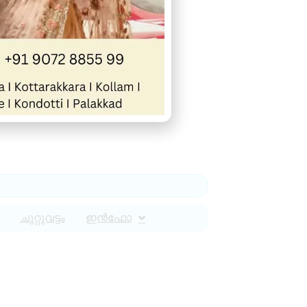
ചുറ്റുവട്ടം
ഇൻഫോ