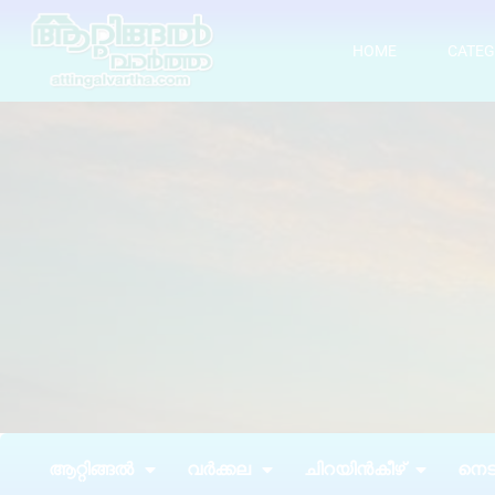
HOME
CATEG
ആറ്റിങ്ങൽ
വർക്കല
ചിറയിൻകീഴ്
നെടു