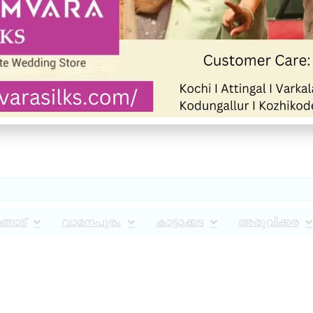
്ങാട്
വാമനപുരം
കാട്ടാക്കട
അരുവിക്കര