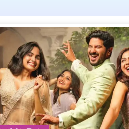
കിളിമാനൂർ അപക