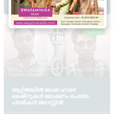
Admin YS
July 29, 2025
10:29 pm
ആറ്റിങ്ങൽ
ആറ്റിങ്ങലിൽ ജാക്ക് ഹാമർ
മെഷീനുകൾ മോഷണം ചെയ്ത
പ്രതികൾ അറസ്റ്റിൽ