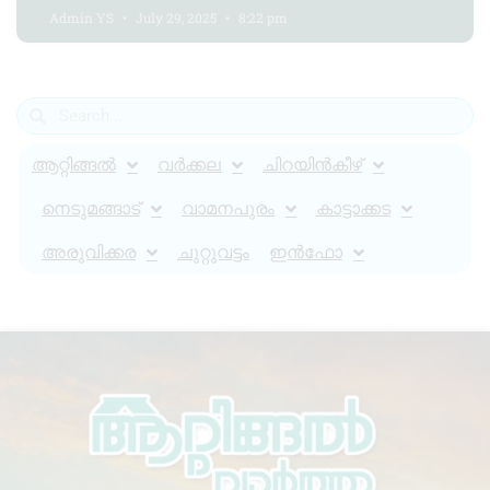
Admin YS
July 29, 2025
8:22 pm
ആറ്റിങ്ങൽ
വർക്കല
ചിറയിൻകീഴ്
നെടുമങ്ങാട്
വാമനപുരം
കാട്ടാക്കട
അരുവിക്കര
ചുറ്റുവട്ടം
ഇൻഫോ