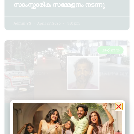
സാംസ്ക്കാരിക സമ്മേളനം നടന്നു
Admin YS
April 27, 2026
4:50 pm
ആറ്റിങ്ങൽ
ആറ്റിങ്ങലിൽ ആംബുലൻസ് ഇടിച്ച്
കാൽനടയാത്രക്കാരൻ മരണപ്പെട്ടു