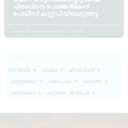
പിതാവിനെ പോത്തന്‍കോട്
പോലീസ് കസ്റ്റഡിയിലെടുത്തു.
Admin YS
September 7, 2025
12:13 pm
ആറ്റിങ്ങൽ
വർക്കല
ചിറയിൻകീഴ്
നെടുമങ്ങാട്
വാമനപുരം
കാട്ടാക്കട
അരുവിക്കര
ചുറ്റുവട്ടം
ഇൻഫോ