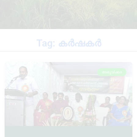
Tag: കർഷകർ
അരുവിക്കര