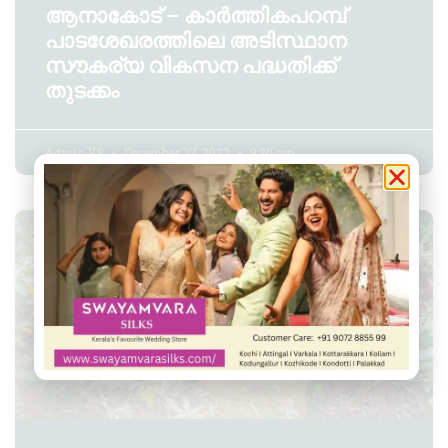
ആനാകോട് – കാർത്തികപറമ്പ്
പാടശേഖരത്തിലെ അടിസ്ഥാന
സൗകര്യ വികസന പദ്ധതിക്ക്
തുടക്കം
Admin YS
December 27, 2022
9:20 pm
മടവൂർ