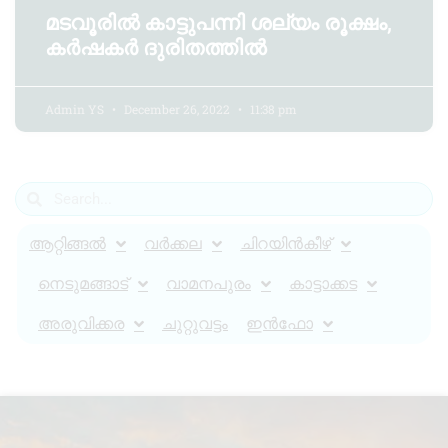
മടവൂരിൽ കാട്ടുപന്നി ശല്യം രൂക്ഷം,
കർഷകർ ദുരിതത്തിൽ
Admin YS
December 26, 2022
11:38 pm
ആറ്റിങ്ങൽ
വർക്കല
ചിറയിൻകീഴ്
നെടുമങ്ങാട്
വാമനപുരം
കാട്ടാക്കട
അരുവിക്കര
ചുറ്റുവട്ടം
ഇൻഫോ