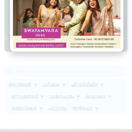
വെഞ്ഞാറമൂട്ടിൽ കാട്ടുപന്നിക്ക് വച്ച
കെണിയിൽ നിന്ന്
വൈദ്യുതാഘാതമേറ്റ് യുവാവ്
മരിച്ചു
Admin YS
March 24, 2024
11:06 am
ആറ്റിങ്ങൽ
വർക്കല
ചിറയിൻകീഴ്
നെടുമങ്ങാട്
വാമനപുരം
കാട്ടാക്കട
അരുവിക്കര
ചുറ്റുവട്ടം
ഇൻഫോ