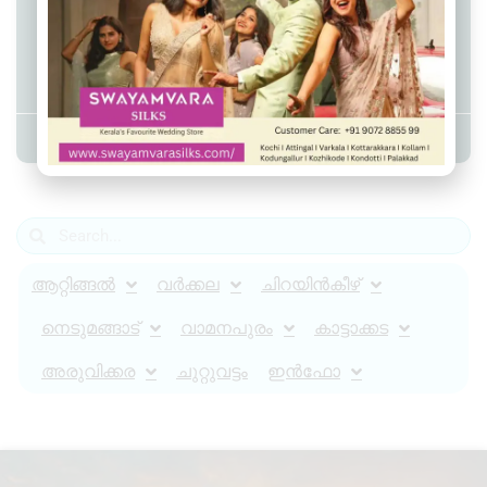
ഭോപ്പാലിൽ വാഹനാപകടത്തിൽ
ചിറയിൻകീഴ് സ്വദേശിയായ യുവാവ്
മരിച്ചു
Admin YS
May 3, 2024
2:44 pm
ആറ്റിങ്ങൽ
വർക്കല
ചിറയിൻകീഴ്
നെടുമങ്ങാട്
വാമനപുരം
കാട്ടാക്കട
അരുവിക്കര
ചുറ്റുവട്ടം
ഇൻഫോ