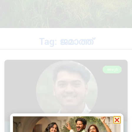
Tag: ജമാത്ത്
അഴൂർ