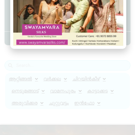
പൊറോട്ടയ്ക്കൊപ്പം നൽകിയ ഗ്രേവി
കുറഞ്ഞുപോയി, ഹോട്ടൽ
ജീവനക്കാരെ മർദിച്ചു
Admin YS
April 16, 2024
11:03 am
ആറ്റിങ്ങൽ
വർക്കല
ചിറയിൻകീഴ്
നെടുമങ്ങാട്
വാമനപുരം
കാട്ടാക്കട
അരുവിക്കര
ചുറ്റുവട്ടം
ഇൻഫോ