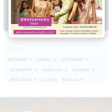
മുതലപ്പൊഴിയിൽ കണ്ടെത്തിയ
മൃതദേഹം തിരിച്ചറിഞ്ഞു
Admin YS
May 8, 2024
1:20 pm
ആറ്റിങ്ങൽ
വർക്കല
ചിറയിൻകീഴ്
നെടുമങ്ങാട്
വാമനപുരം
കാട്ടാക്കട
അരുവിക്കര
ചുറ്റുവട്ടം
ഇൻഫോ