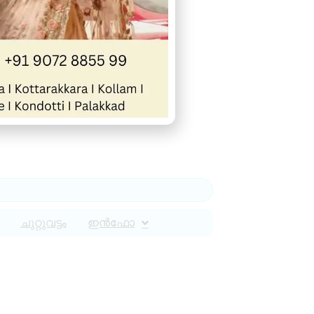
ചുറ്റുവട്ടം
ഇൻഫോ