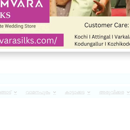
്ങാട്
വാമനപുരം
കാട്ടാക്കട
അരുവിക്കര