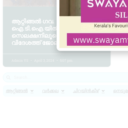
ആറ്റിങ്ങൽ ഗവ.
ഐ.ടി.ഐ.യിൽ കാമ്പസ്
സെലക്ഷനിലൂടെ 33 പേർക്ക്
വിദേശത്ത് ജോലി.
Admin YS
April 3, 2024
5:07 pm
ആറ്റിങ്ങൽ
വർക്കല
ചിറയിൻകീഴ്
നെടുമങ