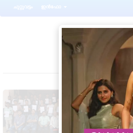
ചുറ്റുവട്ടം
ഇൻഫോ
T
ആറ്റിങ്ങൽ