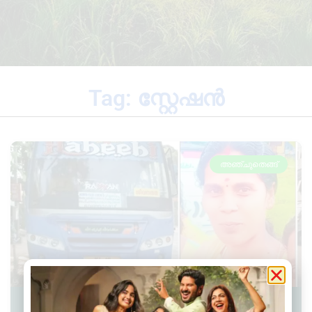
Tag: സ്റ്റേഷൻ
അഞ്ചുതെങ്ങ്