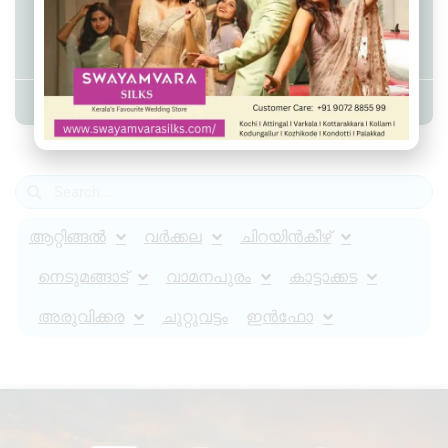
വർക്കലയിൽ സ്വകാര്യ ബസിടിച്ച്
വീട്ടമ്മയ്ക്ക് ദാരുണാന്ത്യം.
Admin YS
April 8, 2024
11:45 am
ആറ്റിങ്ങൽ
വർക്കല
ചിറയിൻകീഴ്
നെടുമങ്ങാട്
വാമനപുരം
കാട്ടാക്കട
അരുവിക്കര
ചുറ്റുവട്ടം
ഇൻഫോ