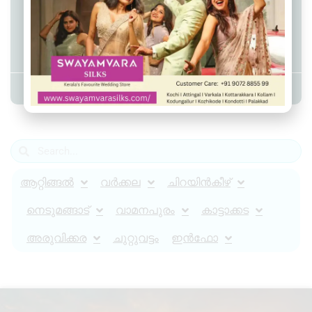
അവനവഞ്ചേരി ഗവ.
ഹൈസ്‌കൂളിൽ ‘ചങ്ങാതിക്കൊരു
തൈ’ പദ്ധതി ആരംഭിച്ചു
Admin YS
July 30, 2025
1:18 pm
ആറ്റിങ്ങൽ
വർക്കല
ചിറയിൻകീഴ്
നെടുമങ്ങാട്
വാമനപുരം
കാട്ടാക്കട
അരുവിക്കര
ചുറ്റുവട്ടം
ഇൻഫോ