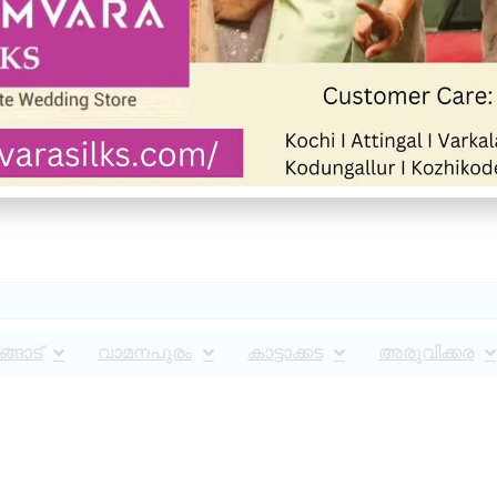
്ങാട്
വാമനപുരം
കാട്ടാക്കട
അരുവിക്കര