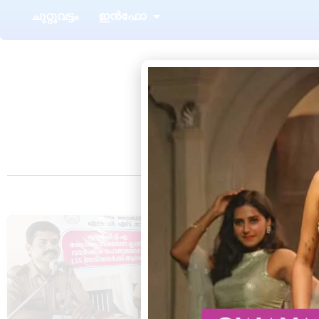
ചുറ്റുവട്ടം
ഇൻഫോ
Tag: 20
പെരിങ്ങമല