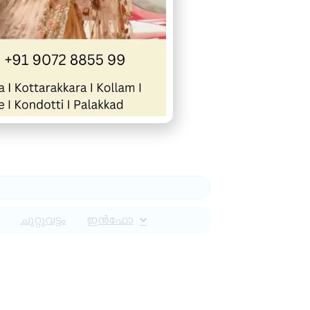
ചുറ്റുവട്ടം
ഇൻഫോ