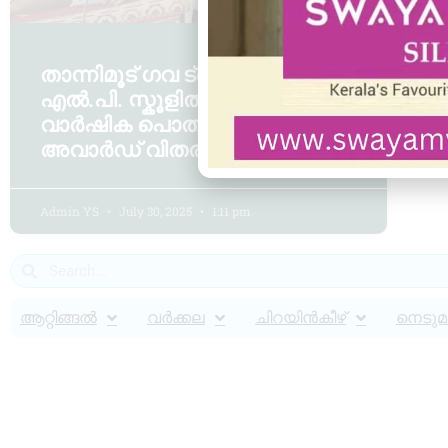
താന്നിമൂട് ഗവ ട്രൈബൽ
എൽ.പി. സ്കൂളിൽ പി.ടി.എ
വാർഷിക പൊതു യോഗവും
അവാർഡ് വിതരണവും നടത്തി
Admin YS
July 30, 2025
1:11 pm
ആറ്റിങ്ങൽ
വർക്കല
ചിറയിൻകീഴ്
നെടുമങ