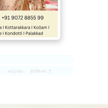
ചുറ്റുവട്ടം
ഇൻഫോ