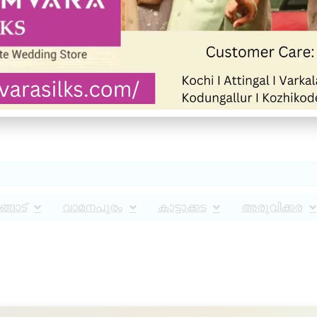
്ങാട്
വാമനപുരം
കാട്ടാക്കട
അരുവിക്കര