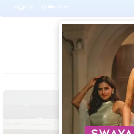
ചുറ്റുവട്ടം
ഇൻഫോ
വർക്കല