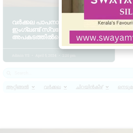
വർക്കല പാപനാശം ബീച്ചിൽ
ഇംഗ്ലണ്ട് സ്വദേശി
അപകടത്തിൽപ്പെട്ടു മരിച്ചു
Admin YS
April 5, 2024
2:20 pm
ആറ്റിങ്ങൽ
വർക്കല
ചിറയിൻകീഴ്
നെടുമങ